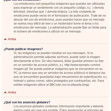
Los emoticonos son pequeñas imágenes que pueden ser utilizadas
para expresar un sentimiento con un pequeño código, e.j. :) denota
felicidad, mientras que :( denota tristeza. La lista completa de
emoticones puede verse en el formulario de publicación. Trate de no
abusar del uso de emoticonos, pues pueden hacer que un mensaje
se vuelva muy difícil de leer y un moderador borre el tema o los
emoticones del mensaje. La administración puede fijar un límite para
el número de emoticones a utilizar en un mensaje.
Arriba
¿Puedo publicar imagenes?
Sí, las imágenes se pueden mostrar en sus mensajes. Si la
administración permite adjuntar archivos, puede subir la imagen
directamente al foro. De otra manera, debe guardar primero su foto
en un servidor de acceso público, e.j. http://www.ejemplo.com/mi-
imagen.gif. No puede publicar imágenes que se encuentren en su
PC (a menos que sea un servidor de acceso público) ni tampoco las
que se encuentren guardadas bajo mecanismos de autenticación, e.j.
hotmail o yahoo correo, sitios protegidos por contraseñas, etc. Para
exhibir imágenes utilice el BBCode con la etiqueta [img].
Arriba
¿Qué son los anuncios globales?
Los anuncios globales contienen información importante y debería
leerlos cada vez que sea posible. Éstos aparecerán al principio de