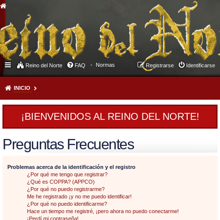
Normas
Reino del Norte
FAQ
Registrarse
Identificarse
INICIO
¡BIENVENIDOS AL REINO DEL NORTE!
Preguntas Frecuentes
Problemas acerca de la identificación y el registro
¿Por qué me tengo que registrar?
¿Qué es COPPA? (APPCO)
¿Por qué no puedo registrarme?
Me he registrado ¡y no me puedo identificar!
¿Por qué no puedo identificarme?
Hace un tiempo me registré, ¡pero ahora no puedo conectarme!
¡Perdí mi contraseña!