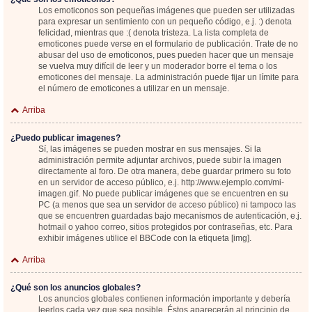
Los emoticonos son pequeñas imágenes que pueden ser utilizadas
para expresar un sentimiento con un pequeño código, e.j. :) denota
felicidad, mientras que :( denota tristeza. La lista completa de
emoticones puede verse en el formulario de publicación. Trate de no
abusar del uso de emoticonos, pues pueden hacer que un mensaje
se vuelva muy difícil de leer y un moderador borre el tema o los
emoticones del mensaje. La administración puede fijar un límite para
el número de emoticones a utilizar en un mensaje.
Arriba
¿Puedo publicar imagenes?
Sí, las imágenes se pueden mostrar en sus mensajes. Si la
administración permite adjuntar archivos, puede subir la imagen
directamente al foro. De otra manera, debe guardar primero su foto
en un servidor de acceso público, e.j. http://www.ejemplo.com/mi-
imagen.gif. No puede publicar imágenes que se encuentren en su
PC (a menos que sea un servidor de acceso público) ni tampoco las
que se encuentren guardadas bajo mecanismos de autenticación, e.j.
hotmail o yahoo correo, sitios protegidos por contraseñas, etc. Para
exhibir imágenes utilice el BBCode con la etiqueta [img].
Arriba
¿Qué son los anuncios globales?
Los anuncios globales contienen información importante y debería
leerlos cada vez que sea posible. Éstos aparecerán al principio de