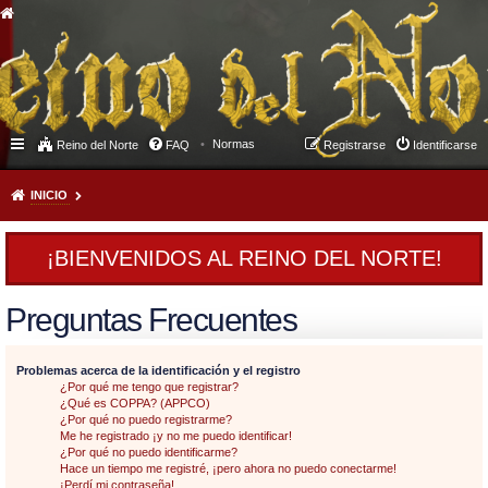
Normas
Reino del Norte
FAQ
Registrarse
Identificarse
INICIO
¡BIENVENIDOS AL REINO DEL NORTE!
Preguntas Frecuentes
Problemas acerca de la identificación y el registro
¿Por qué me tengo que registrar?
¿Qué es COPPA? (APPCO)
¿Por qué no puedo registrarme?
Me he registrado ¡y no me puedo identificar!
¿Por qué no puedo identificarme?
Hace un tiempo me registré, ¡pero ahora no puedo conectarme!
¡Perdí mi contraseña!