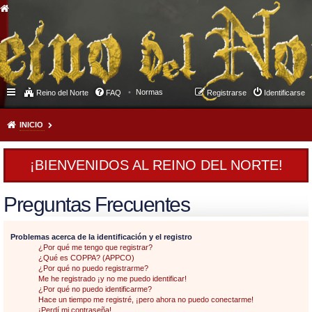
Normas
Reino del Norte
FAQ
Registrarse
Identificarse
INICIO
¡BIENVENIDOS AL REINO DEL NORTE!
Preguntas Frecuentes
Problemas acerca de la identificación y el registro
¿Por qué me tengo que registrar?
¿Qué es COPPA? (APPCO)
¿Por qué no puedo registrarme?
Me he registrado ¡y no me puedo identificar!
¿Por qué no puedo identificarme?
Hace un tiempo me registré, ¡pero ahora no puedo conectarme!
¡Perdí mi contraseña!