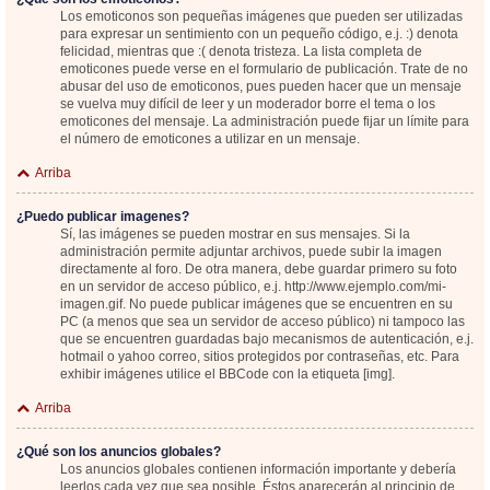
Los emoticonos son pequeñas imágenes que pueden ser utilizadas
para expresar un sentimiento con un pequeño código, e.j. :) denota
felicidad, mientras que :( denota tristeza. La lista completa de
emoticones puede verse en el formulario de publicación. Trate de no
abusar del uso de emoticonos, pues pueden hacer que un mensaje
se vuelva muy difícil de leer y un moderador borre el tema o los
emoticones del mensaje. La administración puede fijar un límite para
el número de emoticones a utilizar en un mensaje.
Arriba
¿Puedo publicar imagenes?
Sí, las imágenes se pueden mostrar en sus mensajes. Si la
administración permite adjuntar archivos, puede subir la imagen
directamente al foro. De otra manera, debe guardar primero su foto
en un servidor de acceso público, e.j. http://www.ejemplo.com/mi-
imagen.gif. No puede publicar imágenes que se encuentren en su
PC (a menos que sea un servidor de acceso público) ni tampoco las
que se encuentren guardadas bajo mecanismos de autenticación, e.j.
hotmail o yahoo correo, sitios protegidos por contraseñas, etc. Para
exhibir imágenes utilice el BBCode con la etiqueta [img].
Arriba
¿Qué son los anuncios globales?
Los anuncios globales contienen información importante y debería
leerlos cada vez que sea posible. Éstos aparecerán al principio de