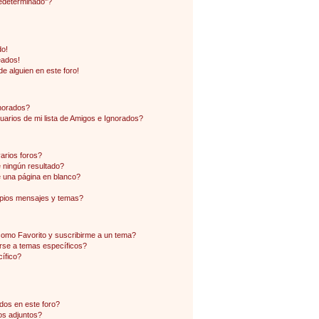
edeterminado"?
do!
eados!
e alguien en este foro!
gnorados?
arios de mi lista de Amigos e Ignorados?
arios foros?
ningún resultado?
 una página en blanco?
pios mensajes y temas?
 como Favorito y suscribirme a un tema?
rse a temas específicos?
ífico?
dos en este foro?
os adjuntos?