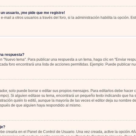
 un usuario, ¡me pide que me registre!
-mail a otros usuarios a través del foro, si la administración habilita la opción. Es
na respuesta?
en "Nuevo tema". Para publicar una respuesta a un tema, haga clic en "Enviar resp
cada foro encontrará una lista de acciones permitidas. Ejemplo: Puede publicar nu
or, solo puede borrar o editar sus propios mensajes. Para editarlos debe hacer c
iempo). Si alguien editase su tema, encontrará un pequeño texto indicando que ha s
tración quién lo editó, aunque la mayoría de las veces el editor deja su nombre de
espués de que alguien haya respondido al mismo.
je?
be crearla en el Panel de Control de Usuario. Una vez creada, active la opción
Aña