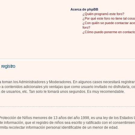
Acerca de phpBB
¿Quién programó este foro?
¿Por qué este foro no tiene tal cosa
¿Con quién se puede contactar acer
foro?
¿Cómo puedo ponerme en contacto 
 registro
la toman los Administradores y Moderadores. En algunos casos necesitará registrar
 a contenidos adicionales y/o ventajas que como usuario invitado no disfrutaría, 
s de usuarios, etc. Tan solo le tomará unos segundos. Es muy recomendable.
otección de Niños menores de 13 años del año 1998, es una ley de los Estados Unid
de información, que el registro de niños sea escrito y ratificado con el consentimi
rmita recolectar información personal identificable de un menor de edad.