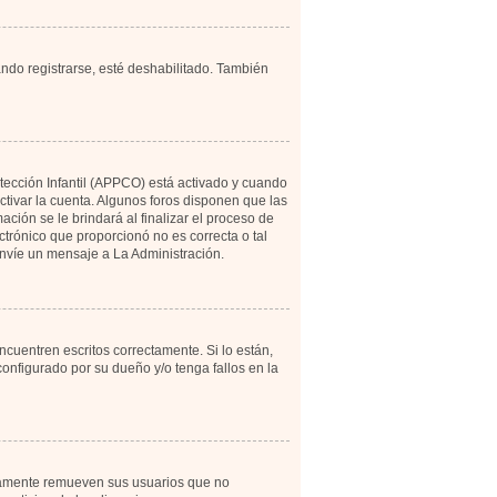
ando registrarse, esté deshabilitado. También
otección Infantil (APPCO) está activado y cuando
tivar la cuenta. Algunos foros disponen que las
ción se le brindará al finalizar el proceso de
ectrónico que proporcionó no es correcta o tal
 envíe un mensaje a La Administración.
cuentren escritos correctamente. Si lo están,
onfigurado por su dueño y/o tenga fallos en la
icamente remueven sus usuarios que no