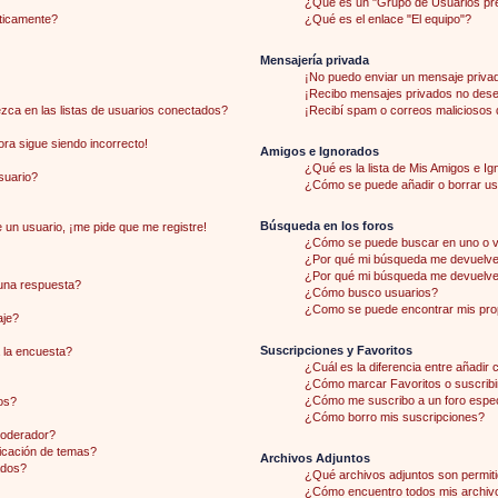
¿Qué es un "Grupo de Usuarios pr
áticamente?
¿Qué es el enlace "El equipo"?
Mensajería privada
¡No puedo enviar un mensaje priva
¡Recibo mensajes privados no des
ca en las listas de usuarios conectados?
¡Recibí spam o correos maliciosos d
hora sigue siendo incorrecto!
Amigos e Ignorados
¿Qué es la lista de Mis Amigos e I
suario?
¿Cómo se puede añadir o borrar usu
Búsqueda en los foros
 un usuario, ¡me pide que me registre!
¿Cómo se puede buscar en uno o v
¿Por qué mi búsqueda me devuelve 
¿Por qué mi búsqueda me devuelve
una respuesta?
¿Cómo busco usuarios?
¿Como se puede encontrar mis pro
aje?
Suscripciones y Favoritos
 la encuesta?
¿Cuál es la diferencia entre añadir
¿Cómo marcar Favoritos o suscribi
¿Cómo me suscribo a un foro espec
os?
¿Cómo borro mis suscripciones?
moderador?
licación de temas?
Archivos Adjuntos
ados?
¿Qué archivos adjuntos son permiti
¿Cómo encuentro todos mis archiv