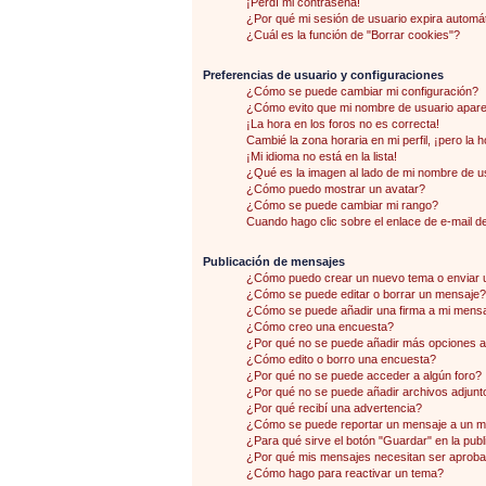
¡Perdí mi contraseña!
¿Por qué mi sesión de usuario expira autom
¿Cuál es la función de "Borrar cookies"?
Preferencias de usuario y configuraciones
¿Cómo se puede cambiar mi configuración?
¿Cómo evito que mi nombre de usuario aparez
¡La hora en los foros no es correcta!
Cambié la zona horaria en mi perfil, ¡pero la 
¡Mi idioma no está en la lista!
¿Qué es la imagen al lado de mi nombre de u
¿Cómo puedo mostrar un avatar?
¿Cómo se puede cambiar mi rango?
Cuando hago clic sobre el enlace de e-mail de
Publicación de mensajes
¿Cómo puedo crear un nuevo tema o enviar 
¿Cómo se puede editar o borrar un mensaje?
¿Cómo se puede añadir una firma a mi mens
¿Cómo creo una encuesta?
¿Por qué no se puede añadir más opciones a
¿Cómo edito o borro una encuesta?
¿Por qué no se puede acceder a algún foro?
¿Por qué no se puede añadir archivos adjunt
¿Por qué recibí una advertencia?
¿Cómo se puede reportar un mensaje a un 
¿Para qué sirve el botón "Guardar" en la pub
¿Por qué mis mensajes necesitan ser aprob
¿Cómo hago para reactivar un tema?