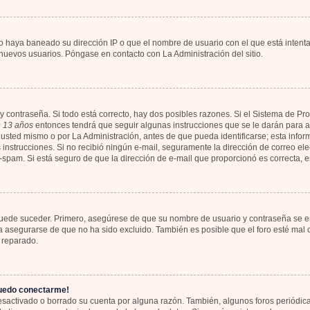
io haya baneado su dirección IP o que el nombre de usuario con el que está intent
 nuevos usuarios. Póngase en contacto con La Administración del sitio.
y contraseña. Si todo está correcto, hay dos posibles razones. Si el Sistema de Pr
 13 años
entonces tendrá que seguir algunas instrucciones que se le darán para ac
usted mismo o por La Administración, antes de que pueda identificarse; esta informa
las instrucciones. Si no recibió ningún e-mail, seguramente la dirección de correo el
ti-spam. Si está seguro de que la dirección de e-mail que proporcionó es correcta,
 puede suceder. Primero, asegúrese de que su nombre de usuario y contraseña se en
asegurarse de que no ha sido excluido. También es posible que el foro esté mal c
 reparado.
puedo conectarme!
desactivado o borrado su cuenta por alguna razón. También, algunos foros periód