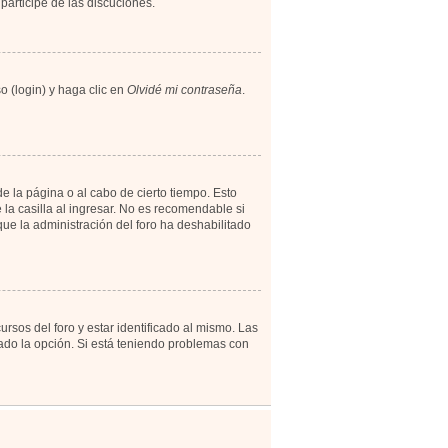
participe de las discuciones.
o (login) y haga clic en
Olvidé mi contraseña
.
e la página o al cabo de cierto tiempo. Esto
a casilla al ingresar. No es recomendable si
 que la administración del foro ha deshabilitado
rsos del foro y estar identificado al mismo. Las
tado la opción. Si está teniendo problemas con