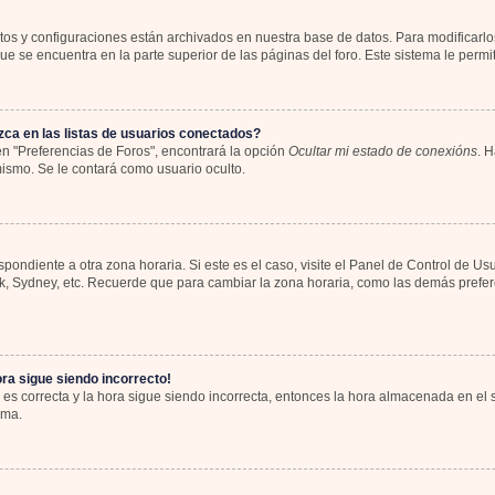
atos y configuraciones están archivados en nuestra base de datos. Para modificarlos
e se encuentra en la parte superior de las páginas del foro. Este sistema le permit
ca en las listas de usuarios conectados?
n "Preferencias de Foros", encontrará la opción
Ocultar mi estado de conexións
. H
ismo. Se le contará como usuario oculto.
spondiente a otra zona horaria. Si este es el caso, visite el Panel de Control de Us
rk, Sydney, etc. Recuerde que para cambiar la zona horaria, como las demás preferen
ora sigue siendo incorrecto!
 es correcta y la hora sigue siendo incorrecta, entonces la hora almacenada en el
ema.