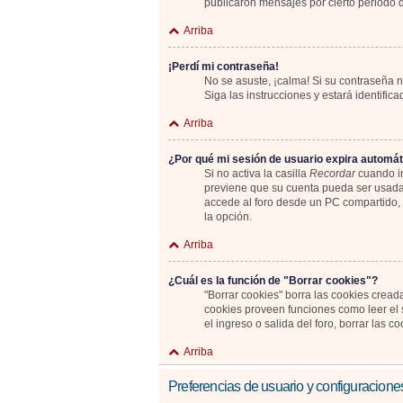
publicaron mensajes por cierto periodo de
Arriba
¡Perdí mi contraseña!
No se asuste, ¡calma! Si su contraseña n
Siga las instrucciones y estará identif
Arriba
¿Por qué mi sesión de usuario expira automá
Si no activa la casilla
Recordar
cuando in
previene que su cuenta pueda ser usada 
accede al foro desde un PC compartido, e.
la opción.
Arriba
¿Cuál es la función de "Borrar cookies"?
"Borrar cookies" borra las cookies cread
cookies proveen funciones como leer el s
el ingreso o salida del foro, borrar las
Arriba
Preferencias de usuario y configuracione