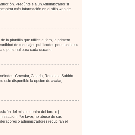
aducción. Pregúntele a un Administrador si
encontrar más información en el sitio web de
 plantilla que utilice el foro, la primera
a cantidad de mensajes publicados por usted o su
a o personal para cada usuario.
 métodos: Gravatar, Galería, Remoto o Subida.
 este disponible la opción de avatar,
ición del mismo dentro del foro, e.j.
istración. Por favor, no abuse de sus
moderadores o administradores reducirán el