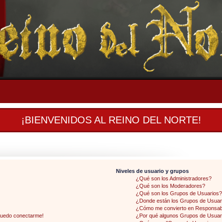
¡BIENVENIDOS AL REINO DEL NORTE!
Niveles de usuario y grupos
¿Qué son los Administradores?
¿Qué son los Moderadores?
¿Qué son los Grupos de Usuarios?
¿Donde están los Grupos de Usuari
¿Cómo me convierto en Responsab
 puedo conectarme!
¿Por qué algunos Grupos de Usuari