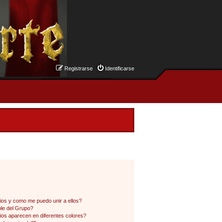
Registrarse
Identificarse
os y como me puedo unir a ellos?
le del Grupo?
os aparecen en diferentes colores?