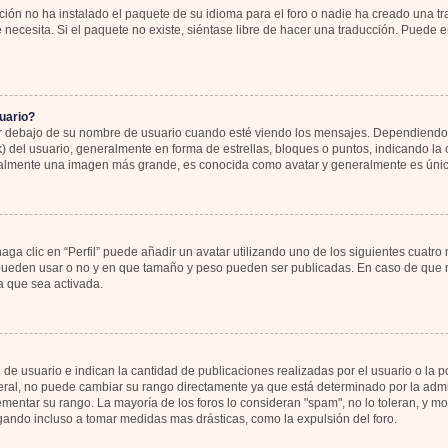
ión no ha instalado el paquete de su idioma para el foro o nadie ha creado una tr
 necesita. Si el paquete no existe, siéntase libre de hacer una traducción. Puede 
uario?
bajo de su nombre de usuario cuando esté viendo los mensajes. Dependiendo de la
k) del usuario, generalmente en forma de estrellas, bloques o puntos, indicando l
sualmente una imagen más grande, es conocida como avatar y generalmente es únic
ga clic en “Perfil” puede añadir un avatar utilizando uno de los siguientes cuatro
 pueden usar o no y en que tamaño y peso pueden ser publicadas. En caso de que no
 que sea activada.
 usuario e indican la cantidad de publicaciones realizadas por el usuario o la pos
al, no puede cambiar su rango directamente ya que está determinado por la admin
rementar su rango. La mayoría de los foros lo consideran "spam", no lo toleran, y 
gando incluso a tomar medidas mas drásticas, como la expulsión del foro.