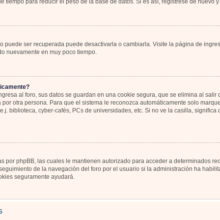
 tiempo para reducir el peso de la base de datos. Si es así, registrese de nuevo y 
o puede ser recuperada puede desactivarla o cambiarla. Visite la página de ingres
icado nuevamente en muy poco tiempo.
ticamente?
gresa al foro, sus datos se guardan en una cookie segura, que se elimina al salir d
por otra persona. Para que el sistema le reconozca automáticamente solo marque l
j. biblioteca, cyber-cafés, PCs de universidades, etc. Si no ve la casilla, significa
as por phpBB, las cuales le mantienen autorizado para acceder a determinados recu
eguimiento de la navegación del foro por el usuario si la administración ha habili
 cookies seguramente ayudará.
s