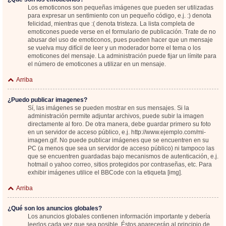
Los emoticonos son pequeñas imágenes que pueden ser utilizadas
para expresar un sentimiento con un pequeño código, e.j. :) denota
felicidad, mientras que :( denota tristeza. La lista completa de
emoticones puede verse en el formulario de publicación. Trate de no
abusar del uso de emoticonos, pues pueden hacer que un mensaje
se vuelva muy difícil de leer y un moderador borre el tema o los
emoticones del mensaje. La administración puede fijar un límite para
el número de emoticones a utilizar en un mensaje.
Arriba
¿Puedo publicar imagenes?
Sí, las imágenes se pueden mostrar en sus mensajes. Si la
administración permite adjuntar archivos, puede subir la imagen
directamente al foro. De otra manera, debe guardar primero su foto
en un servidor de acceso público, e.j. http://www.ejemplo.com/mi-
imagen.gif. No puede publicar imágenes que se encuentren en su
PC (a menos que sea un servidor de acceso público) ni tampoco las
que se encuentren guardadas bajo mecanismos de autenticación, e.j.
hotmail o yahoo correo, sitios protegidos por contraseñas, etc. Para
exhibir imágenes utilice el BBCode con la etiqueta [img].
Arriba
¿Qué son los anuncios globales?
Los anuncios globales contienen información importante y debería
leerlos cada vez que sea posible. Éstos aparecerán al principio de