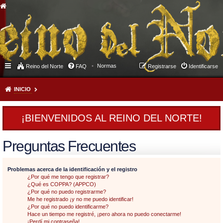
Normas
Reino del Norte
FAQ
Registrarse
Identificarse
INICIO
¡BIENVENIDOS AL REINO DEL NORTE!
Preguntas Frecuentes
Problemas acerca de la identificación y el registro
¿Por qué me tengo que registrar?
¿Qué es COPPA? (APPCO)
¿Por qué no puedo registrarme?
Me he registrado ¡y no me puedo identificar!
¿Por qué no puedo identificarme?
Hace un tiempo me registré, ¡pero ahora no puedo conectarme!
¡Perdí mi contraseña!