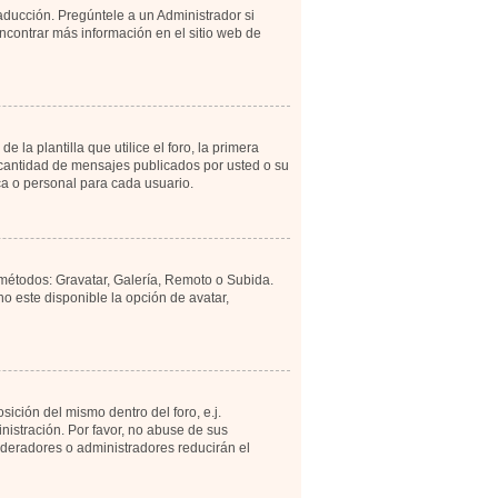
aducción. Pregúntele a un Administrador si
encontrar más información en el sitio web de
 plantilla que utilice el foro, la primera
a cantidad de mensajes publicados por usted o su
a o personal para cada usuario.
 métodos: Gravatar, Galería, Remoto o Subida.
 este disponible la opción de avatar,
ición del mismo dentro del foro, e.j.
istración. Por favor, no abuse de sus
moderadores o administradores reducirán el