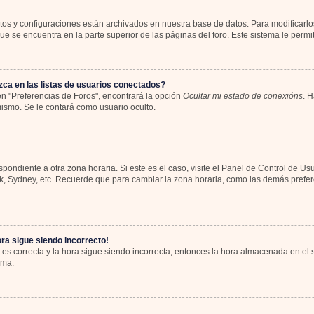
atos y configuraciones están archivados en nuestra base de datos. Para modificarlos
e se encuentra en la parte superior de las páginas del foro. Este sistema le permit
ca en las listas de usuarios conectados?
n "Preferencias de Foros", encontrará la opción
Ocultar mi estado de conexións
. H
ismo. Se le contará como usuario oculto.
spondiente a otra zona horaria. Si este es el caso, visite el Panel de Control de Us
rk, Sydney, etc. Recuerde que para cambiar la zona horaria, como las demás preferen
ora sigue siendo incorrecto!
 es correcta y la hora sigue siendo incorrecta, entonces la hora almacenada en el
ema.