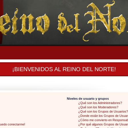
¡BIENVENIDOS AL REINO DEL NORTE!
Niveles de usuario y grupos
¿Qué son los Administradores?
¿Qué son los Moderadores?
¿Qué son los Grupos de Usuarios?
¿Donde están los Grupos de Usuari
¿Cómo me convierto en Responsab
 puedo conectarme!
¿Por qué algunos Grupos de Usuari