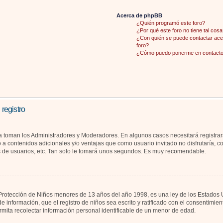
Acerca de phpBB
¿Quién programó este foro?
¿Por qué este foro no tiene tal cosa
¿Con quién se puede contactar acer
foro?
¿Cómo puedo ponerme en contacto 
 registro
la toman los Administradores y Moderadores. En algunos casos necesitará registrar
 a contenidos adicionales y/o ventajas que como usuario invitado no disfrutaría, 
s de usuarios, etc. Tan solo le tomará unos segundos. Es muy recomendable.
otección de Niños menores de 13 años del año 1998, es una ley de los Estados Unid
de información, que el registro de niños sea escrito y ratificado con el consentimi
rmita recolectar información personal identificable de un menor de edad.