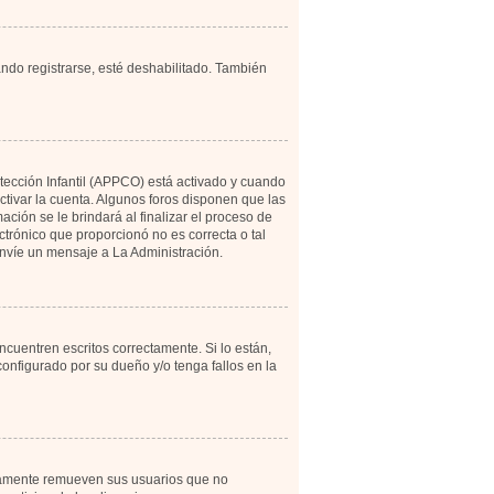
ando registrarse, esté deshabilitado. También
otección Infantil (APPCO) está activado y cuando
tivar la cuenta. Algunos foros disponen que las
ción se le brindará al finalizar el proceso de
ectrónico que proporcionó no es correcta o tal
 envíe un mensaje a La Administración.
cuentren escritos correctamente. Si lo están,
onfigurado por su dueño y/o tenga fallos en la
icamente remueven sus usuarios que no