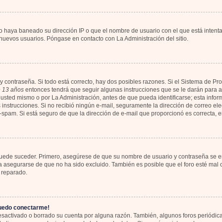
io haya baneado su dirección IP o que el nombre de usuario con el que está intent
 nuevos usuarios. Póngase en contacto con La Administración del sitio.
y contraseña. Si todo está correcto, hay dos posibles razones. Si el Sistema de Pr
 13 años
entonces tendrá que seguir algunas instrucciones que se le darán para ac
usted mismo o por La Administración, antes de que pueda identificarse; esta informa
las instrucciones. Si no recibió ningún e-mail, seguramente la dirección de correo el
ti-spam. Si está seguro de que la dirección de e-mail que proporcionó es correcta,
 puede suceder. Primero, asegúrese de que su nombre de usuario y contraseña se en
asegurarse de que no ha sido excluido. También es posible que el foro esté mal c
 reparado.
puedo conectarme!
desactivado o borrado su cuenta por alguna razón. También, algunos foros periód