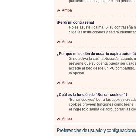
publicaron mensajes por cierto periodo de
Arriba
¡Perdí mi contraseña!
No se asuste, ¡calma! Si su contraseña n
Siga las instrucciones y estará identif
Arriba
¿Por qué mi sesión de usuario expira automá
Si no activa la casilla
Recordar
cuando in
previene que su cuenta pueda ser usada 
accede al foro desde un PC compartido, e.
la opción.
Arriba
¿Cuál es la función de "Borrar cookies"?
"Borrar cookies" borra las cookies cread
cookies proveen funciones como leer el s
el ingreso o salida del foro, borrar las
Arriba
Preferencias de usuario y configuracione