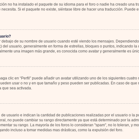
ión no ha instalado el paquete de su idioma para el foro o nadie ha creado una tr
 necesita. Si el paquete no existe, siéntase libre de hacer una traducción. Puede 
uario?
bajo de su nombre de usuario cuando esté viendo los mensajes. Dependiendo de la
k) del usuario, generalmente en forma de estrellas, bloques o puntos, indicando l
sualmente una imagen más grande, es conocida como avatar y generalmente es únic
ga clic en “Perfil” puede añadir un avatar utilizando uno de los siguientes cuatro
 pueden usar o no y en que tamaño y peso pueden ser publicadas. En caso de que no
 que sea activada.
 usuario e indican la cantidad de publicaciones realizadas por el usuario o la pos
al, no puede cambiar su rango directamente ya que está determinado por la admin
rementar su rango. La mayoría de los foros lo consideran "spam", no lo toleran, y 
gando incluso a tomar medidas mas drásticas, como la expulsión del foro.