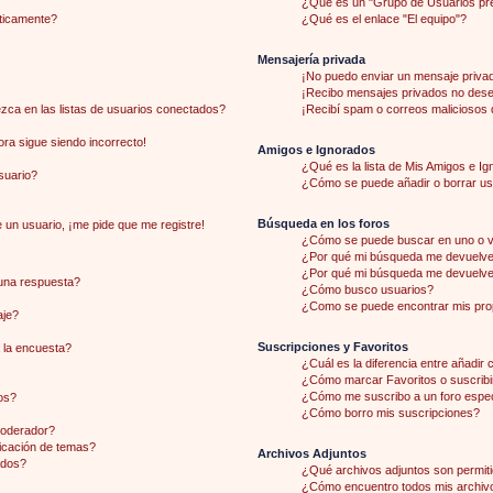
¿Qué es un "Grupo de Usuarios pr
áticamente?
¿Qué es el enlace "El equipo"?
Mensajería privada
¡No puedo enviar un mensaje priva
¡Recibo mensajes privados no des
ca en las listas de usuarios conectados?
¡Recibí spam o correos maliciosos d
hora sigue siendo incorrecto!
Amigos e Ignorados
¿Qué es la lista de Mis Amigos e I
suario?
¿Cómo se puede añadir o borrar usu
Búsqueda en los foros
 un usuario, ¡me pide que me registre!
¿Cómo se puede buscar en uno o v
¿Por qué mi búsqueda me devuelve 
¿Por qué mi búsqueda me devuelve
una respuesta?
¿Cómo busco usuarios?
¿Como se puede encontrar mis pro
aje?
Suscripciones y Favoritos
 la encuesta?
¿Cuál es la diferencia entre añadir
¿Cómo marcar Favoritos o suscribi
¿Cómo me suscribo a un foro espec
os?
¿Cómo borro mis suscripciones?
moderador?
licación de temas?
Archivos Adjuntos
ados?
¿Qué archivos adjuntos son permiti
¿Cómo encuentro todos mis archiv