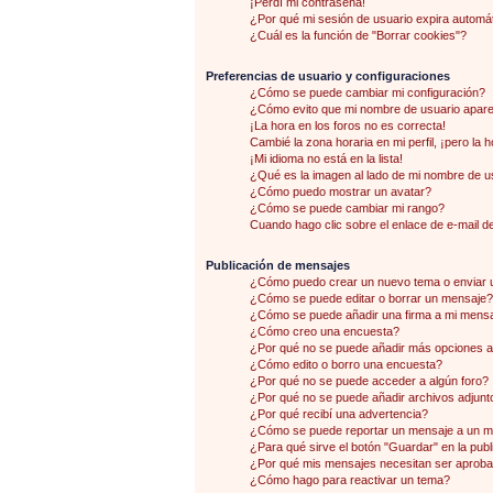
¡Perdí mi contraseña!
¿Por qué mi sesión de usuario expira autom
¿Cuál es la función de "Borrar cookies"?
Preferencias de usuario y configuraciones
¿Cómo se puede cambiar mi configuración?
¿Cómo evito que mi nombre de usuario aparez
¡La hora en los foros no es correcta!
Cambié la zona horaria en mi perfil, ¡pero la 
¡Mi idioma no está en la lista!
¿Qué es la imagen al lado de mi nombre de u
¿Cómo puedo mostrar un avatar?
¿Cómo se puede cambiar mi rango?
Cuando hago clic sobre el enlace de e-mail de
Publicación de mensajes
¿Cómo puedo crear un nuevo tema o enviar 
¿Cómo se puede editar o borrar un mensaje?
¿Cómo se puede añadir una firma a mi mens
¿Cómo creo una encuesta?
¿Por qué no se puede añadir más opciones a
¿Cómo edito o borro una encuesta?
¿Por qué no se puede acceder a algún foro?
¿Por qué no se puede añadir archivos adjunt
¿Por qué recibí una advertencia?
¿Cómo se puede reportar un mensaje a un 
¿Para qué sirve el botón "Guardar" en la pub
¿Por qué mis mensajes necesitan ser aprob
¿Cómo hago para reactivar un tema?