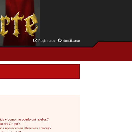
Registrarse
Identificarse
os y como me puedo unir a ellos?
le del Grupo?
os aparecen en diferentes colores?