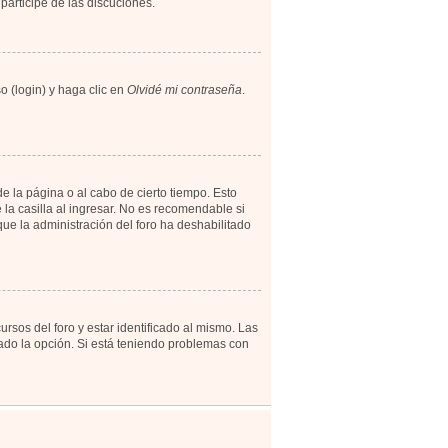
participe de las discuciones.
o (login) y haga clic en
Olvidé mi contraseña
.
e la página o al cabo de cierto tiempo. Esto
a casilla al ingresar. No es recomendable si
 que la administración del foro ha deshabilitado
rsos del foro y estar identificado al mismo. Las
tado la opción. Si está teniendo problemas con