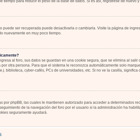
 tiempo para reducir el peso de la base de datos. Si es así, registrese de nuevo y 
o puede ser recuperada puede desactivarla o cambiarla. Visite la página de ingres
icado nuevamente en muy poco tiempo.
ticamente?
gresa al foro, sus datos se guardan en una cookie segura, que se elimina al salir d
por otra persona. Para que el sistema le reconozca automáticamente solo marque l
j. biblioteca, cyber-cafés, PCs de universidades, etc. Si no ve la casilla, significa
as por phpBB, las cuales le mantienen autorizado para acceder a determinados recu
eguimiento de la navegación del foro por el usuario si la administración ha habili
 cookies seguramente ayudará.
s