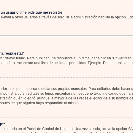
 un usuario, ¡me pide que me registre!
-mail a otros usuarios a través del foro, si la administración habilita la opción. Es
na respuesta?
en "Nuevo tema". Para publicar una respuesta a un tema, haga clic en "Enviar resp
cada foro encontrará una lista de acciones permitidas. Ejemplo: Puede publicar nu
or, solo puede borrar o editar sus propios mensajes. Para editarlos debe hacer c
iempo). Si alguien editase su tema, encontrará un pequeño texto indicando que ha s
tración quién lo editó, aunque la mayoría de las veces el editor deja su nombre de
espués de que alguien haya respondido al mismo.
je?
be crearla en el Panel de Control de Usuario. Una vez creada, active la opción
Aña