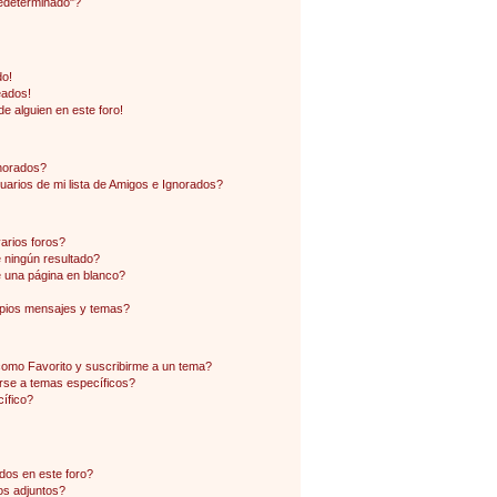
edeterminado"?
do!
eados!
e alguien en este foro!
gnorados?
arios de mi lista de Amigos e Ignorados?
arios foros?
ningún resultado?
 una página en blanco?
pios mensajes y temas?
 como Favorito y suscribirme a un tema?
rse a temas específicos?
ífico?
dos en este foro?
os adjuntos?