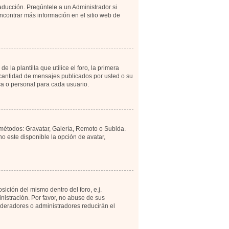
aducción. Pregúntele a un Administrador si
encontrar más información en el sitio web de
 plantilla que utilice el foro, la primera
a cantidad de mensajes publicados por usted o su
a o personal para cada usuario.
 métodos: Gravatar, Galería, Remoto o Subida.
 este disponible la opción de avatar,
ición del mismo dentro del foro, e.j.
istración. Por favor, no abuse de sus
moderadores o administradores reducirán el