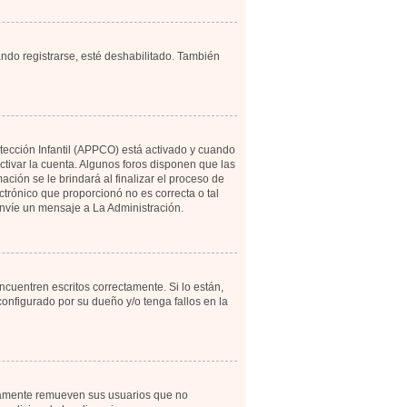
ando registrarse, esté deshabilitado. También
otección Infantil (APPCO) está activado y cuando
tivar la cuenta. Algunos foros disponen que las
ción se le brindará al finalizar el proceso de
ectrónico que proporcionó no es correcta o tal
 envíe un mensaje a La Administración.
cuentren escritos correctamente. Si lo están,
onfigurado por su dueño y/o tenga fallos en la
icamente remueven sus usuarios que no