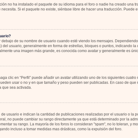
ión no ha instalado el paquete de su idioma para el foro o nadie ha creado una tr
 necesita. Si el paquete no existe, siéntase libre de hacer una traducción. Puede 
uario?
bajo de su nombre de usuario cuando esté viendo los mensajes. Dependiendo de la
k) del usuario, generalmente en forma de estrellas, bloques o puntos, indicando l
sualmente una imagen más grande, es conocida como avatar y generalmente es únic
ga clic en “Perfil” puede añadir un avatar utilizando uno de los siguientes cuatro
 pueden usar o no y en que tamaño y peso pueden ser publicadas. En caso de que no
 que sea activada.
 usuario e indican la cantidad de publicaciones realizadas por el usuario o la pos
al, no puede cambiar su rango directamente ya que está determinado por la admin
rementar su rango. La mayoría de los foros lo consideran "spam", no lo toleran, y 
gando incluso a tomar medidas mas drásticas, como la expulsión del foro.