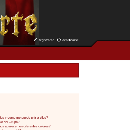
Registrarse
Identificarse
os y como me puedo unir a ellos?
le del Grupo?
os aparecen en diferentes colores?