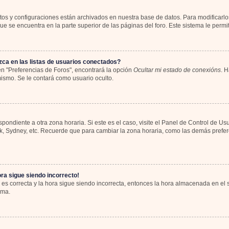
atos y configuraciones están archivados en nuestra base de datos. Para modificarlos
e se encuentra en la parte superior de las páginas del foro. Este sistema le permit
ca en las listas de usuarios conectados?
n "Preferencias de Foros", encontrará la opción
Ocultar mi estado de conexións
. H
ismo. Se le contará como usuario oculto.
spondiente a otra zona horaria. Si este es el caso, visite el Panel de Control de Us
rk, Sydney, etc. Recuerde que para cambiar la zona horaria, como las demás preferen
ora sigue siendo incorrecto!
 es correcta y la hora sigue siendo incorrecta, entonces la hora almacenada en el
ema.