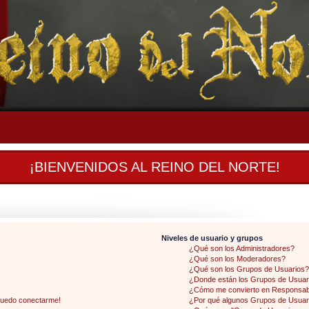
¡BIENVENIDOS AL REINO DEL NORTE!
Niveles de usuario y grupos
¿Qué son los Administradores?
¿Qué son los Moderadores?
¿Qué son los Grupos de Usuarios?
¿Donde están los Grupos de Usuari
¿Cómo me convierto en Responsab
 puedo conectarme!
¿Por qué algunos Grupos de Usuari