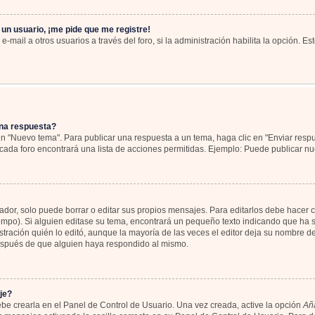
 un usuario, ¡me pide que me registre!
-mail a otros usuarios a través del foro, si la administración habilita la opción. Es
na respuesta?
en "Nuevo tema". Para publicar una respuesta a un tema, haga clic en "Enviar resp
cada foro encontrará una lista de acciones permitidas. Ejemplo: Puede publicar nu
or, solo puede borrar o editar sus propios mensajes. Para editarlos debe hacer c
iempo). Si alguien editase su tema, encontrará un pequeño texto indicando que ha s
tración quién lo editó, aunque la mayoría de las veces el editor deja su nombre de
espués de que alguien haya respondido al mismo.
je?
be crearla en el Panel de Control de Usuario. Una vez creada, active la opción
Aña