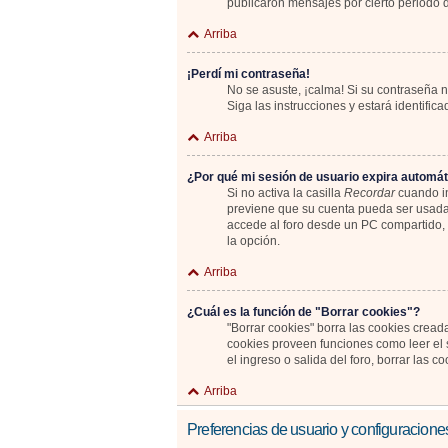
publicaron mensajes por cierto periodo de
Arriba
¡Perdí mi contraseña!
No se asuste, ¡calma! Si su contraseña n
Siga las instrucciones y estará identif
Arriba
¿Por qué mi sesión de usuario expira automá
Si no activa la casilla
Recordar
cuando in
previene que su cuenta pueda ser usada 
accede al foro desde un PC compartido, e.
la opción.
Arriba
¿Cuál es la función de "Borrar cookies"?
"Borrar cookies" borra las cookies cread
cookies proveen funciones como leer el s
el ingreso o salida del foro, borrar las
Arriba
Preferencias de usuario y configuracione