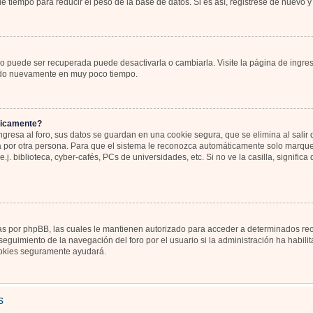
 tiempo para reducir el peso de la base de datos. Si es así, registrese de nuevo y 
o puede ser recuperada puede desactivarla o cambiarla. Visite la página de ingres
icado nuevamente en muy poco tiempo.
ticamente?
gresa al foro, sus datos se guardan en una cookie segura, que se elimina al salir d
por otra persona. Para que el sistema le reconozca automáticamente solo marque l
j. biblioteca, cyber-cafés, PCs de universidades, etc. Si no ve la casilla, significa
as por phpBB, las cuales le mantienen autorizado para acceder a determinados recu
eguimiento de la navegación del foro por el usuario si la administración ha habili
 cookies seguramente ayudará.
s