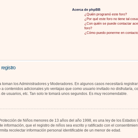
Acerca de phpBB
¿Quién programó este foro?
¿Por qué este foro no tiene tal cosa
¿Con quién se puede contactar acer
foro?
¿Cómo puedo ponerme en contacto 
 registro
la toman los Administradores y Moderadores. En algunos casos necesitará registrar
 a contenidos adicionales y/o ventajas que como usuario invitado no disfrutaría, 
s de usuarios, etc. Tan solo le tomará unos segundos. Es muy recomendable.
otección de Niños menores de 13 años del año 1998, es una ley de los Estados Unid
de información, que el registro de niños sea escrito y ratificado con el consentimi
rmita recolectar información personal identificable de un menor de edad.