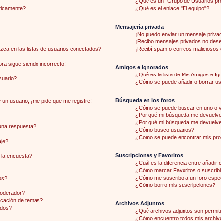
¿Qué es un "Grupo de Usuarios pr
áticamente?
¿Qué es el enlace "El equipo"?
Mensajería privada
¡No puedo enviar un mensaje priva
¡Recibo mensajes privados no des
ca en las listas de usuarios conectados?
¡Recibí spam o correos maliciosos d
hora sigue siendo incorrecto!
Amigos e Ignorados
¿Qué es la lista de Mis Amigos e I
suario?
¿Cómo se puede añadir o borrar usu
Búsqueda en los foros
 un usuario, ¡me pide que me registre!
¿Cómo se puede buscar en uno o v
¿Por qué mi búsqueda me devuelve 
¿Por qué mi búsqueda me devuelve
una respuesta?
¿Cómo busco usuarios?
¿Como se puede encontrar mis pro
aje?
Suscripciones y Favoritos
 la encuesta?
¿Cuál es la diferencia entre añadir
¿Cómo marcar Favoritos o suscribi
¿Cómo me suscribo a un foro espec
os?
¿Cómo borro mis suscripciones?
moderador?
licación de temas?
Archivos Adjuntos
ados?
¿Qué archivos adjuntos son permiti
¿Cómo encuentro todos mis archiv