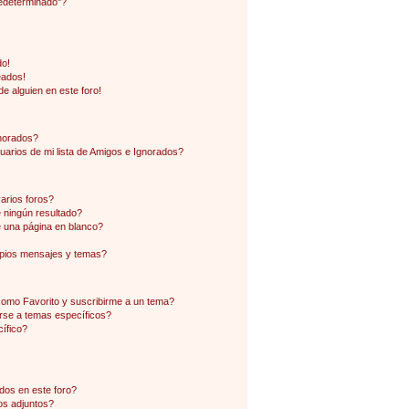
edeterminado"?
do!
eados!
e alguien en este foro!
gnorados?
arios de mi lista de Amigos e Ignorados?
arios foros?
ningún resultado?
 una página en blanco?
pios mensajes y temas?
 como Favorito y suscribirme a un tema?
rse a temas específicos?
ífico?
dos en este foro?
os adjuntos?