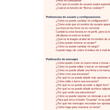
¡Perdí mi contraseña!
¿Por qué mi sesión de usuario expira autom
¿Cuál es la función de "Borrar cookies"?
Preferencias de usuario y configuraciones
¿Cómo se puede cambiar mi configuración?
¿Cómo evito que mi nombre de usuario aparez
¡La hora en los foros no es correcta!
Cambié la zona horaria en mi perfil, ¡pero la 
¡Mi idioma no está en la lista!
¿Qué es la imagen al lado de mi nombre de u
¿Cómo puedo mostrar un avatar?
¿Cómo se puede cambiar mi rango?
Cuando hago clic sobre el enlace de e-mail de
Publicación de mensajes
¿Cómo puedo crear un nuevo tema o enviar 
¿Cómo se puede editar o borrar un mensaje?
¿Cómo se puede añadir una firma a mi mens
¿Cómo creo una encuesta?
¿Por qué no se puede añadir más opciones a
¿Cómo edito o borro una encuesta?
¿Por qué no se puede acceder a algún foro?
¿Por qué no se puede añadir archivos adjunt
¿Por qué recibí una advertencia?
¿Cómo se puede reportar un mensaje a un 
¿Para qué sirve el botón "Guardar" en la pub
¿Por qué mis mensajes necesitan ser aprob
¿Cómo hago para reactivar un tema?