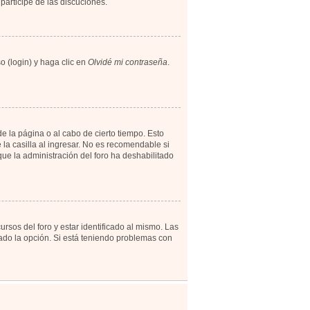
participe de las discuciones.
o (login) y haga clic en
Olvidé mi contraseña
.
e la página o al cabo de cierto tiempo. Esto
a casilla al ingresar. No es recomendable si
 que la administración del foro ha deshabilitado
rsos del foro y estar identificado al mismo. Las
tado la opción. Si está teniendo problemas con