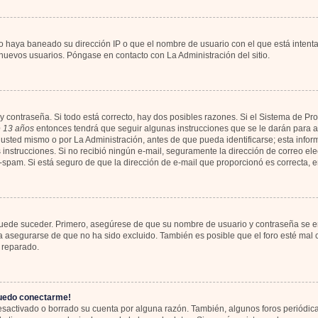
io haya baneado su dirección IP o que el nombre de usuario con el que está intent
 nuevos usuarios. Póngase en contacto con La Administración del sitio.
y contraseña. Si todo está correcto, hay dos posibles razones. Si el Sistema de Pr
 13 años
entonces tendrá que seguir algunas instrucciones que se le darán para ac
usted mismo o por La Administración, antes de que pueda identificarse; esta informa
las instrucciones. Si no recibió ningún e-mail, seguramente la dirección de correo el
ti-spam. Si está seguro de que la dirección de e-mail que proporcionó es correcta,
 puede suceder. Primero, asegúrese de que su nombre de usuario y contraseña se en
asegurarse de que no ha sido excluido. También es posible que el foro esté mal c
 reparado.
puedo conectarme!
desactivado o borrado su cuenta por alguna razón. También, algunos foros periód