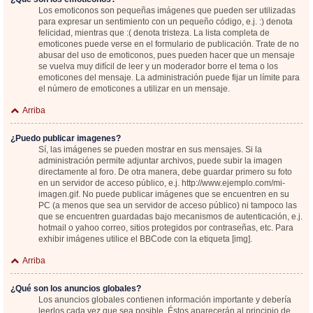
Los emoticonos son pequeñas imágenes que pueden ser utilizadas
para expresar un sentimiento con un pequeño código, e.j. :) denota
felicidad, mientras que :( denota tristeza. La lista completa de
emoticones puede verse en el formulario de publicación. Trate de no
abusar del uso de emoticonos, pues pueden hacer que un mensaje
se vuelva muy difícil de leer y un moderador borre el tema o los
emoticones del mensaje. La administración puede fijar un límite para
el número de emoticones a utilizar en un mensaje.
Arriba
¿Puedo publicar imagenes?
Sí, las imágenes se pueden mostrar en sus mensajes. Si la
administración permite adjuntar archivos, puede subir la imagen
directamente al foro. De otra manera, debe guardar primero su foto
en un servidor de acceso público, e.j. http://www.ejemplo.com/mi-
imagen.gif. No puede publicar imágenes que se encuentren en su
PC (a menos que sea un servidor de acceso público) ni tampoco las
que se encuentren guardadas bajo mecanismos de autenticación, e.j.
hotmail o yahoo correo, sitios protegidos por contraseñas, etc. Para
exhibir imágenes utilice el BBCode con la etiqueta [img].
Arriba
¿Qué son los anuncios globales?
Los anuncios globales contienen información importante y debería
leerlos cada vez que sea posible. Éstos aparecerán al principio de