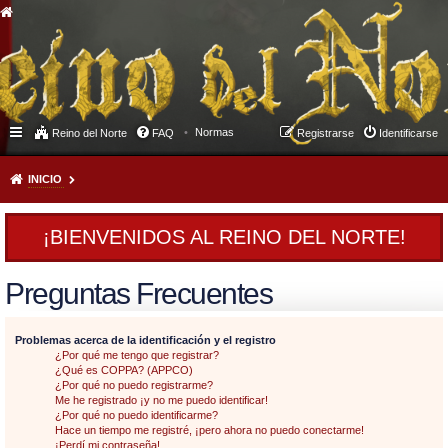
Normas
Reino del Norte
FAQ
Registrarse
Identificarse
INICIO
¡BIENVENIDOS AL REINO DEL NORTE!
Preguntas Frecuentes
Problemas acerca de la identificación y el registro
¿Por qué me tengo que registrar?
¿Qué es COPPA? (APPCO)
¿Por qué no puedo registrarme?
Me he registrado ¡y no me puedo identificar!
¿Por qué no puedo identificarme?
Hace un tiempo me registré, ¡pero ahora no puedo conectarme!
¡Perdí mi contraseña!