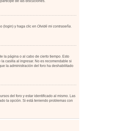
participe de las discuciones.
o (login) y haga clic en
Olvidé mi contraseña
.
e la página o al cabo de cierto tiempo. Esto
a casilla al ingresar. No es recomendable si
 que la administración del foro ha deshabilitado
rsos del foro y estar identificado al mismo. Las
tado la opción. Si está teniendo problemas con