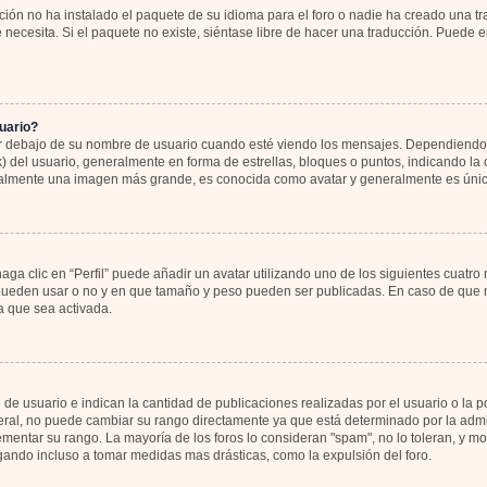
ión no ha instalado el paquete de su idioma para el foro o nadie ha creado una tr
 necesita. Si el paquete no existe, siéntase libre de hacer una traducción. Puede 
uario?
bajo de su nombre de usuario cuando esté viendo los mensajes. Dependiendo de la
k) del usuario, generalmente en forma de estrellas, bloques o puntos, indicando l
sualmente una imagen más grande, es conocida como avatar y generalmente es únic
ga clic en “Perfil” puede añadir un avatar utilizando uno de los siguientes cuatro
 pueden usar o no y en que tamaño y peso pueden ser publicadas. En caso de que no
 que sea activada.
 usuario e indican la cantidad de publicaciones realizadas por el usuario o la pos
al, no puede cambiar su rango directamente ya que está determinado por la admin
rementar su rango. La mayoría de los foros lo consideran "spam", no lo toleran, y 
gando incluso a tomar medidas mas drásticas, como la expulsión del foro.