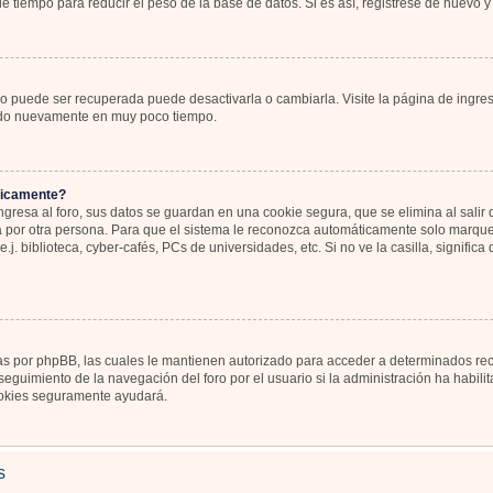
 tiempo para reducir el peso de la base de datos. Si es así, registrese de nuevo y 
o puede ser recuperada puede desactivarla o cambiarla. Visite la página de ingres
icado nuevamente en muy poco tiempo.
ticamente?
gresa al foro, sus datos se guardan en una cookie segura, que se elimina al salir d
por otra persona. Para que el sistema le reconozca automáticamente solo marque l
j. biblioteca, cyber-cafés, PCs de universidades, etc. Si no ve la casilla, significa
as por phpBB, las cuales le mantienen autorizado para acceder a determinados recu
eguimiento de la navegación del foro por el usuario si la administración ha habili
 cookies seguramente ayudará.
s