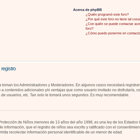
Acerca de phpBB
¿Quién programó este foro?
¿Por qué este foro no tiene tal cosa
¿Con quién se puede contactar acer
foro?
¿Cómo puedo ponerme en contacto 
 registro
la toman los Administradores y Moderadores. En algunos casos necesitará registrar
 a contenidos adicionales y/o ventajas que como usuario invitado no disfrutaría, 
s de usuarios, etc. Tan solo le tomará unos segundos. Es muy recomendable.
otección de Niños menores de 13 años del año 1998, es una ley de los Estados Unid
de información, que el registro de niños sea escrito y ratificado con el consentimi
rmita recolectar información personal identificable de un menor de edad.