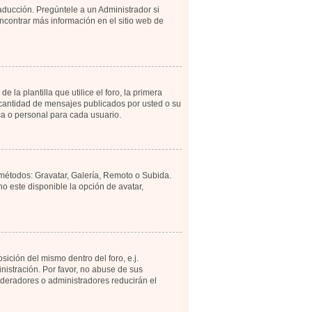
aducción. Pregúntele a un Administrador si
encontrar más información en el sitio web de
 plantilla que utilice el foro, la primera
a cantidad de mensajes publicados por usted o su
a o personal para cada usuario.
 métodos: Gravatar, Galería, Remoto o Subida.
 este disponible la opción de avatar,
ición del mismo dentro del foro, e.j.
istración. Por favor, no abuse de sus
moderadores o administradores reducirán el