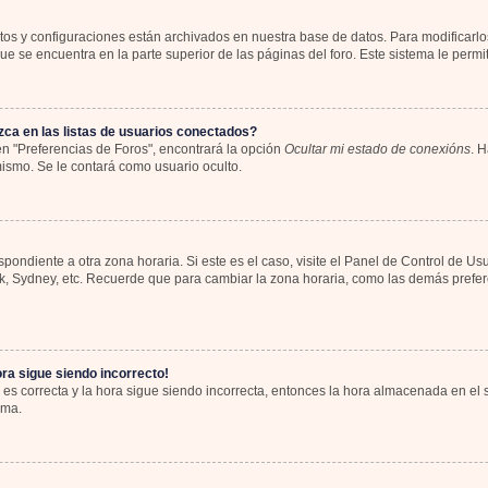
atos y configuraciones están archivados en nuestra base de datos. Para modificarlos
e se encuentra en la parte superior de las páginas del foro. Este sistema le permit
ca en las listas de usuarios conectados?
n "Preferencias de Foros", encontrará la opción
Ocultar mi estado de conexións
. H
ismo. Se le contará como usuario oculto.
spondiente a otra zona horaria. Si este es el caso, visite el Panel de Control de Us
rk, Sydney, etc. Recuerde que para cambiar la zona horaria, como las demás preferen
ora sigue siendo incorrecto!
 es correcta y la hora sigue siendo incorrecta, entonces la hora almacenada en el
ema.