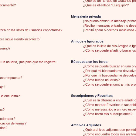
¿Qué es un "Grupo de Usuarios pr
áticamente?
¿Qué es el enlace "El equipo"?
Mensajería privada
¡No puedo enviar un mensaje priva
¡Recibo mensajes privados no des
ca en las listas de usuarios conectados?
¡Recibí spam o correos maliciosos d
hora sigue siendo incorrecto!
Amigos e Ignorados
¿Qué es la lista de Mis Amigos e I
suario?
¿Cómo se puede añadir o borrar usu
Búsqueda en los foros
 un usuario, ¡me pide que me registre!
¿Cómo se puede buscar en uno o v
¿Por qué mi búsqueda me devuelve 
¿Por qué mi búsqueda me devuelve
una respuesta?
¿Cómo busco usuarios?
¿Como se puede encontrar mis pro
aje?
Suscripciones y Favoritos
 la encuesta?
¿Cuál es la diferencia entre añadir
¿Cómo marcar Favoritos o suscribi
¿Cómo me suscribo a un foro espec
os?
¿Cómo borro mis suscripciones?
moderador?
licación de temas?
Archivos Adjuntos
ados?
¿Qué archivos adjuntos son permiti
¿Cómo encuentro todos mis archiv