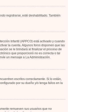
ando registrarse, esté deshabilitado. También
otección Infantil (APPCO) está activado y cuando
tivar la cuenta. Algunos foros disponen que las
ción se le brindará al finalizar el proceso de
ectrónico que proporcionó no es correcta o tal
 envíe un mensaje a La Administración.
cuentren escritos correctamente. Si lo están,
onfigurado por su dueño y/o tenga fallos en la
icamente remueven sus usuarios que no