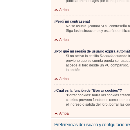
publicaron mensajes por cierto periodo de
Arriba
¡Perdí mi contraseña!
No se asuste, ¡calma! Si su contraseña n
Siga las instrucciones y estará identif
Arriba
¿Por qué mi sesión de usuario expira automá
Si no activa la casilla
Recordar
cuando in
previene que su cuenta pueda ser usada 
accede al foro desde un PC compartido, e.
la opción.
Arriba
¿Cuál es la función de "Borrar cookies"?
"Borrar cookies" borra las cookies cread
cookies proveen funciones como leer el s
el ingreso o salida del foro, borrar las
Arriba
Preferencias de usuario y configuracione