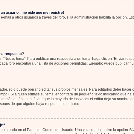
 un usuario, ¡me pide que me registre!
-mail a otros usuarios a través del foro, si la administración habilita la opción. Es
na respuesta?
en "Nuevo tema". Para publicar una respuesta a un tema, haga clic en "Enviar resp
cada foro encontrará una lista de acciones permitidas. Ejemplo: Puede publicar nu
or, solo puede borrar o editar sus propios mensajes. Para editarlos debe hacer c
iempo). Si alguien editase su tema, encontrará un pequeño texto indicando que ha s
tración quién lo editó, aunque la mayoría de las veces el editor deja su nombre de
espués de que alguien haya respondido al mismo.
je?
be crearla en el Panel de Control de Usuario. Una vez creada, active la opción
Aña