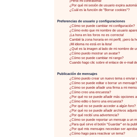
¡Perdí mi contraseña!
¿Por qué mi sesión de usuario expira autom
¿Cuál es la función de "Borrar cookies"?
Preferencias de usuario y configuraciones
¿Cómo se puede cambiar mi configuración?
¿Cómo evito que mi nombre de usuario aparez
¡La hora en los foros no es correcta!
Cambié la zona horaria en mi perfil, ¡pero la 
¡Mi idioma no está en la lista!
¿Qué es la imagen al lado de mi nombre de u
¿Cómo puedo mostrar un avatar?
¿Cómo se puede cambiar mi rango?
Cuando hago clic sobre el enlace de e-mail de
Publicación de mensajes
¿Cómo puedo crear un nuevo tema o enviar 
¿Cómo se puede editar o borrar un mensaje?
¿Cómo se puede añadir una firma a mi mens
¿Cómo creo una encuesta?
¿Por qué no se puede añadir más opciones a
¿Cómo edito o borro una encuesta?
¿Por qué no se puede acceder a algún foro?
¿Por qué no se puede añadir archivos adjunt
¿Por qué recibí una advertencia?
¿Cómo se puede reportar un mensaje a un 
¿Para qué sirve el botón "Guardar" en la pub
¿Por qué mis mensajes necesitan ser aprob
¿Cómo hago para reactivar un tema?