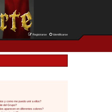
Registrarse
Identificarse
os y como me puedo unir a ellos?
le del Grupo?
os aparecen en diferentes colores?