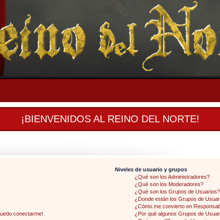
¡BIENVENIDOS AL REINO DEL NORTE!
Niveles de usuario y grupos
¿Qué son los Administradores?
¿Qué son los Moderadores?
¿Qué son los Grupos de Usuarios?
¿Donde están los Grupos de Usuari
¿Cómo me convierto en Responsab
 puedo conectarme!
¿Por qué algunos Grupos de Usuari