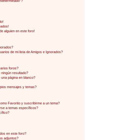
edeterminado"?
do!
eados!
e alguien en este foro!
gnorados?
arios de mi lista de Amigos e Ignorados?
arios foros?
ningún resultado?
 una página en blanco?
pios mensajes y temas?
 como Favorito y suscribirme a un tema?
rse a temas específicos?
ífico?
dos en este foro?
os adjuntos?