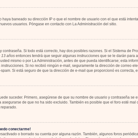
io haya baneado su dirección IP o que el nombre de usuario con el que está intent
 nuevos usuarios. Póngase en contacto con La Administración del sitio.
y contraseña. Si todo está correcto, hay dos posibles razones. Si el Sistema de Pr
 13 años
entonces tendrá que seguir algunas instrucciones que se le darán para ac
usted mismo o por La Administración, antes de que pueda identificarse; esta informa
las instrucciones. Si no recibió ningún e-mail, seguramente la dirección de correo el
ti-spam. Si está seguro de que la dirección de e-mail que proporcionó es correcta,
 puede suceder. Primero, asegúrese de que su nombre de usuario y contraseña se en
asegurarse de que no ha sido excluido. También es posible que el foro esté mal c
 reparado.
puedo conectarme!
desactivado o borrado su cuenta por alguna razón. También, algunos foros periód