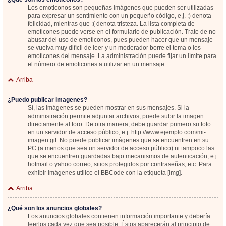
Los emoticonos son pequeñas imágenes que pueden ser utilizadas
para expresar un sentimiento con un pequeño código, e.j. :) denota
felicidad, mientras que :( denota tristeza. La lista completa de
emoticones puede verse en el formulario de publicación. Trate de no
abusar del uso de emoticonos, pues pueden hacer que un mensaje
se vuelva muy difícil de leer y un moderador borre el tema o los
emoticones del mensaje. La administración puede fijar un límite para
el número de emoticones a utilizar en un mensaje.
Arriba
¿Puedo publicar imagenes?
Sí, las imágenes se pueden mostrar en sus mensajes. Si la
administración permite adjuntar archivos, puede subir la imagen
directamente al foro. De otra manera, debe guardar primero su foto
en un servidor de acceso público, e.j. http://www.ejemplo.com/mi-
imagen.gif. No puede publicar imágenes que se encuentren en su
PC (a menos que sea un servidor de acceso público) ni tampoco las
que se encuentren guardadas bajo mecanismos de autenticación, e.j.
hotmail o yahoo correo, sitios protegidos por contraseñas, etc. Para
exhibir imágenes utilice el BBCode con la etiqueta [img].
Arriba
¿Qué son los anuncios globales?
Los anuncios globales contienen información importante y debería
leerlos cada vez que sea posible. Éstos aparecerán al principio de