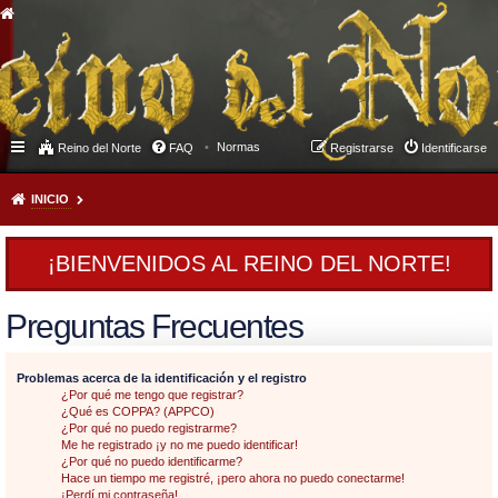
Normas
Reino del Norte
FAQ
Registrarse
Identificarse
INICIO
¡BIENVENIDOS AL REINO DEL NORTE!
Preguntas Frecuentes
Problemas acerca de la identificación y el registro
¿Por qué me tengo que registrar?
¿Qué es COPPA? (APPCO)
¿Por qué no puedo registrarme?
Me he registrado ¡y no me puedo identificar!
¿Por qué no puedo identificarme?
Hace un tiempo me registré, ¡pero ahora no puedo conectarme!
¡Perdí mi contraseña!