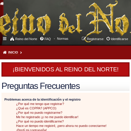
Normas
Reino del Norte
FAQ
Registrarse
Identificarse
INICIO
¡BIENVENIDOS AL REINO DEL NORTE!
Preguntas Frecuentes
Problemas acerca de la identificación y el registro
¿Por qué me tengo que registrar?
¿Qué es COPPA? (APPCO)
¿Por qué no puedo registrarme?
Me he registrado ¡y no me puedo identificar!
¿Por qué no puedo identificarme?
Hace un tiempo me registré, ¡pero ahora no puedo conectarme!
¡Perdí mi contraseña!