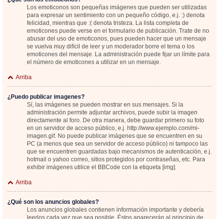
Los emoticonos son pequeñas imágenes que pueden ser utilizadas
para expresar un sentimiento con un pequeño código, e.j. :) denota
felicidad, mientras que :( denota tristeza. La lista completa de
emoticones puede verse en el formulario de publicación. Trate de no
abusar del uso de emoticonos, pues pueden hacer que un mensaje
se vuelva muy difícil de leer y un moderador borre el tema o los
emoticones del mensaje. La administración puede fijar un límite para
el número de emoticones a utilizar en un mensaje.
Arriba
¿Puedo publicar imagenes?
Sí, las imágenes se pueden mostrar en sus mensajes. Si la
administración permite adjuntar archivos, puede subir la imagen
directamente al foro. De otra manera, debe guardar primero su foto
en un servidor de acceso público, e.j. http://www.ejemplo.com/mi-
imagen.gif. No puede publicar imágenes que se encuentren en su
PC (a menos que sea un servidor de acceso público) ni tampoco las
que se encuentren guardadas bajo mecanismos de autenticación, e.j.
hotmail o yahoo correo, sitios protegidos por contraseñas, etc. Para
exhibir imágenes utilice el BBCode con la etiqueta [img].
Arriba
¿Qué son los anuncios globales?
Los anuncios globales contienen información importante y debería
leerlos cada vez que sea posible. Éstos aparecerán al principio de