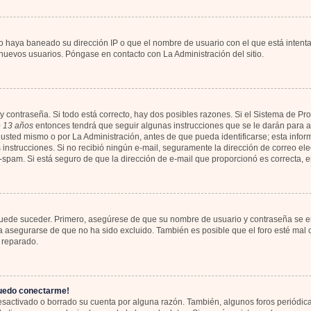
io haya baneado su dirección IP o que el nombre de usuario con el que está intent
 nuevos usuarios. Póngase en contacto con La Administración del sitio.
y contraseña. Si todo está correcto, hay dos posibles razones. Si el Sistema de Pr
 13 años
entonces tendrá que seguir algunas instrucciones que se le darán para ac
usted mismo o por La Administración, antes de que pueda identificarse; esta informa
las instrucciones. Si no recibió ningún e-mail, seguramente la dirección de correo el
ti-spam. Si está seguro de que la dirección de e-mail que proporcionó es correcta,
 puede suceder. Primero, asegúrese de que su nombre de usuario y contraseña se en
asegurarse de que no ha sido excluido. También es posible que el foro esté mal c
 reparado.
puedo conectarme!
desactivado o borrado su cuenta por alguna razón. También, algunos foros periód