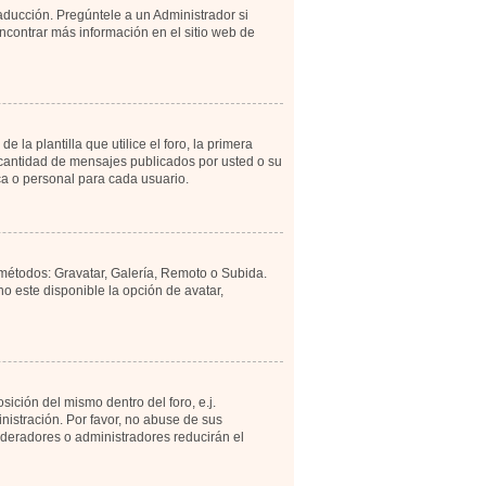
aducción. Pregúntele a un Administrador si
encontrar más información en el sitio web de
 plantilla que utilice el foro, la primera
a cantidad de mensajes publicados por usted o su
a o personal para cada usuario.
 métodos: Gravatar, Galería, Remoto o Subida.
 este disponible la opción de avatar,
ición del mismo dentro del foro, e.j.
istración. Por favor, no abuse de sus
moderadores o administradores reducirán el