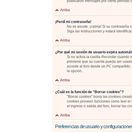
publicaron mensajes por cierto periodo de
Arriba
¡Perdí mi contraseña!
No se asuste, ¡calma! Si su contraseña n
Siga las instrucciones y estará identif
Arriba
¿Por qué mi sesión de usuario expira automá
Si no activa la casilla
Recordar
cuando in
previene que su cuenta pueda ser usada 
accede al foro desde un PC compartido, e.
la opción.
Arriba
¿Cuál es la función de "Borrar cookies"?
"Borrar cookies" borra las cookies cread
cookies proveen funciones como leer el s
el ingreso o salida del foro, borrar las
Arriba
Preferencias de usuario y configuracione