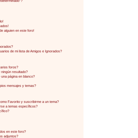
edeterminado"?
do!
eados!
e alguien en este foro!
gnorados?
arios de mi lista de Amigos e Ignorados?
arios foros?
ningún resultado?
 una página en blanco?
pios mensajes y temas?
 como Favorito y suscribirme a un tema?
rse a temas específicos?
ífico?
dos en este foro?
os adjuntos?