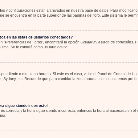
atos y configuraciones están archivados en nuestra base de datos. Para modificarlos
e se encuentra en la parte superior de las páginas del foro. Este sistema le permit
ca en las listas de usuarios conectados?
n "Preferencias de Foros", encontrará la opción
Ocultar mi estado de conexións
. H
ismo. Se le contará como usuario oculto.
spondiente a otra zona horaria. Si este es el caso, visite el Panel de Control de Us
rk, Sydney, etc. Recuerde que para cambiar la zona horaria, como las demás preferen
ora sigue siendo incorrecto!
 es correcta y la hora sigue siendo incorrecta, entonces la hora almacenada en el
ema.