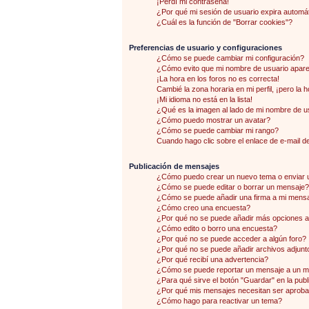
¡Perdí mi contraseña!
¿Por qué mi sesión de usuario expira autom
¿Cuál es la función de "Borrar cookies"?
Preferencias de usuario y configuraciones
¿Cómo se puede cambiar mi configuración?
¿Cómo evito que mi nombre de usuario aparez
¡La hora en los foros no es correcta!
Cambié la zona horaria en mi perfil, ¡pero la 
¡Mi idioma no está en la lista!
¿Qué es la imagen al lado de mi nombre de u
¿Cómo puedo mostrar un avatar?
¿Cómo se puede cambiar mi rango?
Cuando hago clic sobre el enlace de e-mail de
Publicación de mensajes
¿Cómo puedo crear un nuevo tema o enviar 
¿Cómo se puede editar o borrar un mensaje?
¿Cómo se puede añadir una firma a mi mens
¿Cómo creo una encuesta?
¿Por qué no se puede añadir más opciones a
¿Cómo edito o borro una encuesta?
¿Por qué no se puede acceder a algún foro?
¿Por qué no se puede añadir archivos adjunt
¿Por qué recibí una advertencia?
¿Cómo se puede reportar un mensaje a un 
¿Para qué sirve el botón "Guardar" en la pub
¿Por qué mis mensajes necesitan ser aprob
¿Cómo hago para reactivar un tema?