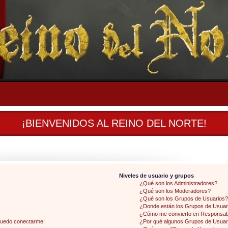
¡BIENVENIDOS AL REINO DEL NORTE!
Niveles de usuario y grupos
¿Qué son los Administradores?
¿Qué son los Moderadores?
¿Qué son los Grupos de Usuarios?
¿Donde están los Grupos de Usuari
¿Cómo me convierto en Responsab
 puedo conectarme!
¿Por qué algunos Grupos de Usuari