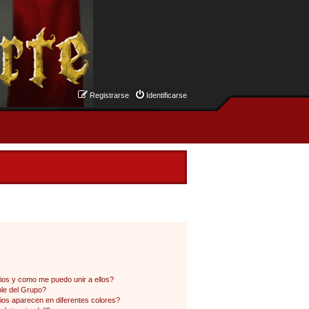
Registrarse
Identificarse
os y como me puedo unir a ellos?
le del Grupo?
os aparecen en diferentes colores?