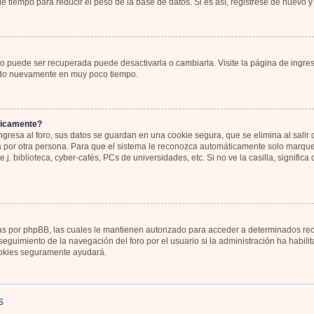
 tiempo para reducir el peso de la base de datos. Si es así, registrese de nuevo y 
o puede ser recuperada puede desactivarla o cambiarla. Visite la página de ingres
icado nuevamente en muy poco tiempo.
ticamente?
gresa al foro, sus datos se guardan en una cookie segura, que se elimina al salir d
por otra persona. Para que el sistema le reconozca automáticamente solo marque l
j. biblioteca, cyber-cafés, PCs de universidades, etc. Si no ve la casilla, significa
as por phpBB, las cuales le mantienen autorizado para acceder a determinados recu
eguimiento de la navegación del foro por el usuario si la administración ha habili
 cookies seguramente ayudará.
s