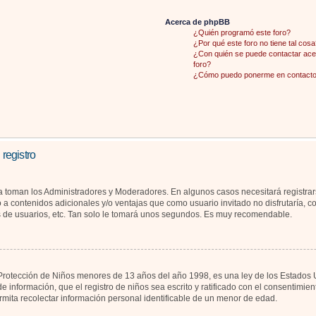
Acerca de phpBB
¿Quién programó este foro?
¿Por qué este foro no tiene tal cosa
¿Con quién se puede contactar acer
foro?
¿Cómo puedo ponerme en contacto 
 registro
la toman los Administradores y Moderadores. En algunos casos necesitará registrar
 a contenidos adicionales y/o ventajas que como usuario invitado no disfrutaría, 
s de usuarios, etc. Tan solo le tomará unos segundos. Es muy recomendable.
otección de Niños menores de 13 años del año 1998, es una ley de los Estados Unid
de información, que el registro de niños sea escrito y ratificado con el consentimi
rmita recolectar información personal identificable de un menor de edad.