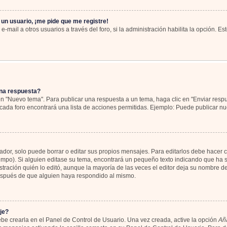
 un usuario, ¡me pide que me registre!
-mail a otros usuarios a través del foro, si la administración habilita la opción. Es
na respuesta?
en "Nuevo tema". Para publicar una respuesta a un tema, haga clic en "Enviar resp
cada foro encontrará una lista de acciones permitidas. Ejemplo: Puede publicar nu
or, solo puede borrar o editar sus propios mensajes. Para editarlos debe hacer c
iempo). Si alguien editase su tema, encontrará un pequeño texto indicando que ha s
tración quién lo editó, aunque la mayoría de las veces el editor deja su nombre de
espués de que alguien haya respondido al mismo.
je?
be crearla en el Panel de Control de Usuario. Una vez creada, active la opción
Aña