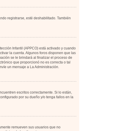
ando registrarse, esté deshabilitado. También
otección Infantil (APPCO) está activado y cuando
tivar la cuenta. Algunos foros disponen que las
ción se le brindará al finalizar el proceso de
ectrónico que proporcionó no es correcta o tal
 envíe un mensaje a La Administración.
cuentren escritos correctamente. Si lo están,
onfigurado por su dueño y/o tenga fallos en la
icamente remueven sus usuarios que no