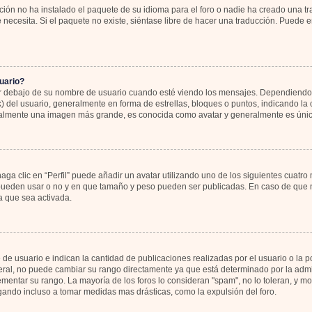
ión no ha instalado el paquete de su idioma para el foro o nadie ha creado una tr
 necesita. Si el paquete no existe, siéntase libre de hacer una traducción. Puede 
uario?
bajo de su nombre de usuario cuando esté viendo los mensajes. Dependiendo de la
k) del usuario, generalmente en forma de estrellas, bloques o puntos, indicando l
sualmente una imagen más grande, es conocida como avatar y generalmente es únic
ga clic en “Perfil” puede añadir un avatar utilizando uno de los siguientes cuatro
 pueden usar o no y en que tamaño y peso pueden ser publicadas. En caso de que no
 que sea activada.
 usuario e indican la cantidad de publicaciones realizadas por el usuario o la pos
al, no puede cambiar su rango directamente ya que está determinado por la admin
rementar su rango. La mayoría de los foros lo consideran "spam", no lo toleran, y 
gando incluso a tomar medidas mas drásticas, como la expulsión del foro.