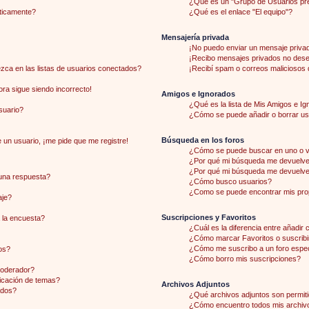
¿Qué es un "Grupo de Usuarios pr
áticamente?
¿Qué es el enlace "El equipo"?
Mensajería privada
¡No puedo enviar un mensaje priva
¡Recibo mensajes privados no des
ca en las listas de usuarios conectados?
¡Recibí spam o correos maliciosos d
hora sigue siendo incorrecto!
Amigos e Ignorados
¿Qué es la lista de Mis Amigos e I
suario?
¿Cómo se puede añadir o borrar usu
Búsqueda en los foros
 un usuario, ¡me pide que me registre!
¿Cómo se puede buscar en uno o v
¿Por qué mi búsqueda me devuelve 
¿Por qué mi búsqueda me devuelve
una respuesta?
¿Cómo busco usuarios?
¿Como se puede encontrar mis pro
aje?
Suscripciones y Favoritos
 la encuesta?
¿Cuál es la diferencia entre añadir
¿Cómo marcar Favoritos o suscribi
¿Cómo me suscribo a un foro espec
os?
¿Cómo borro mis suscripciones?
moderador?
licación de temas?
Archivos Adjuntos
ados?
¿Qué archivos adjuntos son permiti
¿Cómo encuentro todos mis archiv