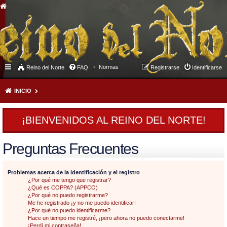
Normas
Reino del Norte
FAQ
Registrarse
Identificarse
INICIO
¡BIENVENIDOS AL REINO DEL NORTE!
Preguntas Frecuentes
Problemas acerca de la identificación y el registro
¿Por qué me tengo que registrar?
¿Qué es COPPA? (APPCO)
¿Por qué no puedo registrarme?
Me he registrado ¡y no me puedo identificar!
¿Por qué no puedo identificarme?
Hace un tiempo me registré, ¡pero ahora no puedo conectarme!
¡Perdí mi contraseña!