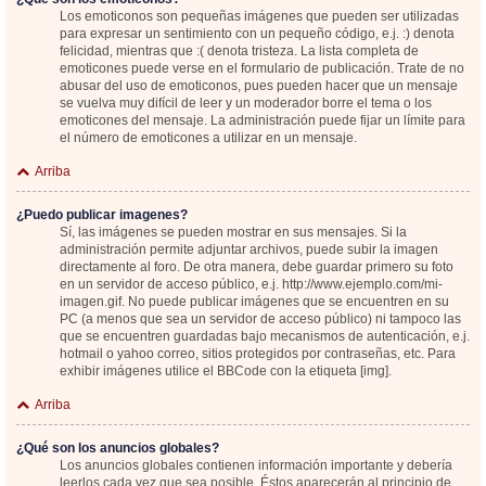
Los emoticonos son pequeñas imágenes que pueden ser utilizadas
para expresar un sentimiento con un pequeño código, e.j. :) denota
felicidad, mientras que :( denota tristeza. La lista completa de
emoticones puede verse en el formulario de publicación. Trate de no
abusar del uso de emoticonos, pues pueden hacer que un mensaje
se vuelva muy difícil de leer y un moderador borre el tema o los
emoticones del mensaje. La administración puede fijar un límite para
el número de emoticones a utilizar en un mensaje.
Arriba
¿Puedo publicar imagenes?
Sí, las imágenes se pueden mostrar en sus mensajes. Si la
administración permite adjuntar archivos, puede subir la imagen
directamente al foro. De otra manera, debe guardar primero su foto
en un servidor de acceso público, e.j. http://www.ejemplo.com/mi-
imagen.gif. No puede publicar imágenes que se encuentren en su
PC (a menos que sea un servidor de acceso público) ni tampoco las
que se encuentren guardadas bajo mecanismos de autenticación, e.j.
hotmail o yahoo correo, sitios protegidos por contraseñas, etc. Para
exhibir imágenes utilice el BBCode con la etiqueta [img].
Arriba
¿Qué son los anuncios globales?
Los anuncios globales contienen información importante y debería
leerlos cada vez que sea posible. Éstos aparecerán al principio de