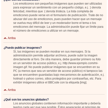
Los emoticonos son pequeñas imágenes que pueden ser utilizadas
para expresar un sentimiento con un pequeño código, e.j. :) denota
felicidad, mientras que :( denota tristeza. La lista completa de
emoticones puede verse en el formulario de publicación. Trate de no
abusar del uso de emoticonos, pues pueden hacer que un mensaje
se vuelva muy difícil de leer y un moderador borre el tema o los
emoticones del mensaje. La administración puede fijar un límite para
el número de emoticones a utilizar en un mensaje.
Arriba
¿Puedo publicar imagenes?
Sí, las imágenes se pueden mostrar en sus mensajes. Si la
administración permite adjuntar archivos, puede subir la imagen
directamente al foro. De otra manera, debe guardar primero su foto
en un servidor de acceso público, e.j. http://www.ejemplo.com/mi-
imagen.gif. No puede publicar imágenes que se encuentren en su
PC (a menos que sea un servidor de acceso público) ni tampoco las
que se encuentren guardadas bajo mecanismos de autenticación, e.j.
hotmail o yahoo correo, sitios protegidos por contraseñas, etc. Para
exhibir imágenes utilice el BBCode con la etiqueta [img].
Arriba
¿Qué son los anuncios globales?
Los anuncios globales contienen información importante y debería
leerlos cada vez que sea posible. Éstos aparecerán al principio de