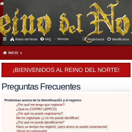
Normas
Reino del Norte
FAQ
Registrarse
Identificarse
INICIO
¡BIENVENIDOS AL REINO DEL NORTE!
Preguntas Frecuentes
Problemas acerca de la identificación y el registro
¿Por qué me tengo que registrar?
¿Qué es COPPA? (APPCO)
¿Por qué no puedo registrarme?
Me he registrado ¡y no me puedo identificar!
¿Por qué no puedo identificarme?
Hace un tiempo me registré, ¡pero ahora no puedo conectarme!
¡Perdí mi contraseña!