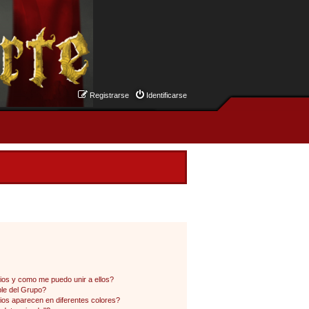
Registrarse
Identificarse
os y como me puedo unir a ellos?
le del Grupo?
os aparecen en diferentes colores?