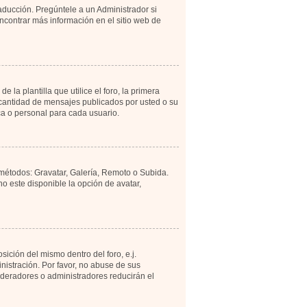
aducción. Pregúntele a un Administrador si
encontrar más información en el sitio web de
 plantilla que utilice el foro, la primera
a cantidad de mensajes publicados por usted o su
a o personal para cada usuario.
 métodos: Gravatar, Galería, Remoto o Subida.
 este disponible la opción de avatar,
ición del mismo dentro del foro, e.j.
istración. Por favor, no abuse de sus
moderadores o administradores reducirán el