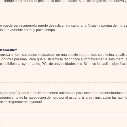
 tiempo para reducir el peso de la base de datos. Si es así, registrese de nuevo y 
o puede ser recuperada puede desactivarla o cambiarla. Visite la página de ingres
icado nuevamente en muy poco tiempo.
ticamente?
gresa al foro, sus datos se guardan en una cookie segura, que se elimina al salir d
por otra persona. Para que el sistema le reconozca automáticamente solo marque l
j. biblioteca, cyber-cafés, PCs de universidades, etc. Si no ve la casilla, significa
as por phpBB, las cuales le mantienen autorizado para acceder a determinados recu
eguimiento de la navegación del foro por el usuario si la administración ha habili
 cookies seguramente ayudará.
s