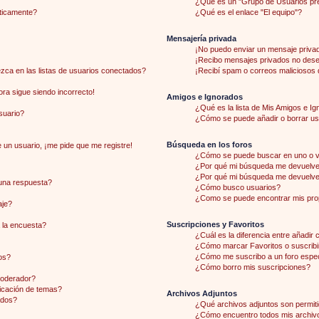
¿Qué es un "Grupo de Usuarios pr
áticamente?
¿Qué es el enlace "El equipo"?
Mensajería privada
¡No puedo enviar un mensaje priva
¡Recibo mensajes privados no des
ca en las listas de usuarios conectados?
¡Recibí spam o correos maliciosos d
hora sigue siendo incorrecto!
Amigos e Ignorados
¿Qué es la lista de Mis Amigos e I
suario?
¿Cómo se puede añadir o borrar usu
Búsqueda en los foros
 un usuario, ¡me pide que me registre!
¿Cómo se puede buscar en uno o v
¿Por qué mi búsqueda me devuelve 
¿Por qué mi búsqueda me devuelve
una respuesta?
¿Cómo busco usuarios?
¿Como se puede encontrar mis pro
aje?
Suscripciones y Favoritos
 la encuesta?
¿Cuál es la diferencia entre añadir
¿Cómo marcar Favoritos o suscribi
¿Cómo me suscribo a un foro espec
os?
¿Cómo borro mis suscripciones?
moderador?
licación de temas?
Archivos Adjuntos
ados?
¿Qué archivos adjuntos son permiti
¿Cómo encuentro todos mis archiv