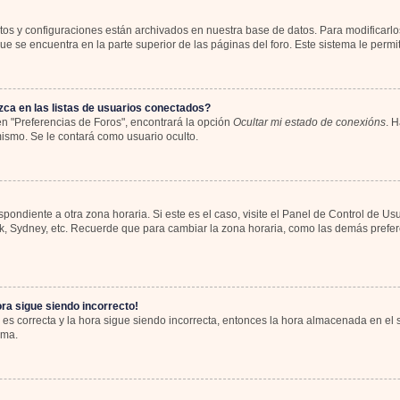
atos y configuraciones están archivados en nuestra base de datos. Para modificarlos
e se encuentra en la parte superior de las páginas del foro. Este sistema le permit
ca en las listas de usuarios conectados?
n "Preferencias de Foros", encontrará la opción
Ocultar mi estado de conexións
. H
ismo. Se le contará como usuario oculto.
spondiente a otra zona horaria. Si este es el caso, visite el Panel de Control de Us
rk, Sydney, etc. Recuerde que para cambiar la zona horaria, como las demás preferen
ora sigue siendo incorrecto!
 es correcta y la hora sigue siendo incorrecta, entonces la hora almacenada en el
ema.