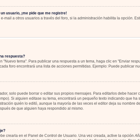
 un usuario, ¡me pide que me registre!
-mail a otros usuarios a través del foro, si la administración habilita la opción. Es
na respuesta?
en "Nuevo tema". Para publicar una respuesta a un tema, haga clic en "Enviar resp
cada foro encontrará una lista de acciones permitidas. Ejemplo: Puede publicar nu
or, solo puede borrar o editar sus propios mensajes. Para editarlos debe hacer c
iempo). Si alguien editase su tema, encontrará un pequeño texto indicando que ha s
tración quién lo editó, aunque la mayoría de las veces el editor deja su nombre de
espués de que alguien haya respondido al mismo.
je?
be crearla en el Panel de Control de Usuario. Una vez creada, active la opción
Aña