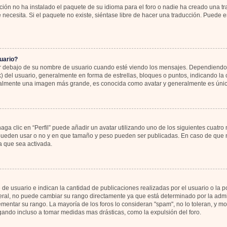
ión no ha instalado el paquete de su idioma para el foro o nadie ha creado una tr
 necesita. Si el paquete no existe, siéntase libre de hacer una traducción. Puede 
uario?
bajo de su nombre de usuario cuando esté viendo los mensajes. Dependiendo de la
k) del usuario, generalmente en forma de estrellas, bloques o puntos, indicando l
sualmente una imagen más grande, es conocida como avatar y generalmente es únic
ga clic en “Perfil” puede añadir un avatar utilizando uno de los siguientes cuatro
 pueden usar o no y en que tamaño y peso pueden ser publicadas. En caso de que no
 que sea activada.
 usuario e indican la cantidad de publicaciones realizadas por el usuario o la pos
al, no puede cambiar su rango directamente ya que está determinado por la admin
rementar su rango. La mayoría de los foros lo consideran "spam", no lo toleran, y 
gando incluso a tomar medidas mas drásticas, como la expulsión del foro.