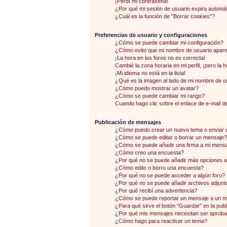
¡Perdí mi contraseña!
¿Por qué mi sesión de usuario expira autom
¿Cuál es la función de "Borrar cookies"?
Preferencias de usuario y configuraciones
¿Cómo se puede cambiar mi configuración?
¿Cómo evito que mi nombre de usuario aparez
¡La hora en los foros no es correcta!
Cambié la zona horaria en mi perfil, ¡pero la 
¡Mi idioma no está en la lista!
¿Qué es la imagen al lado de mi nombre de u
¿Cómo puedo mostrar un avatar?
¿Cómo se puede cambiar mi rango?
Cuando hago clic sobre el enlace de e-mail de
Publicación de mensajes
¿Cómo puedo crear un nuevo tema o enviar 
¿Cómo se puede editar o borrar un mensaje?
¿Cómo se puede añadir una firma a mi mens
¿Cómo creo una encuesta?
¿Por qué no se puede añadir más opciones a
¿Cómo edito o borro una encuesta?
¿Por qué no se puede acceder a algún foro?
¿Por qué no se puede añadir archivos adjunt
¿Por qué recibí una advertencia?
¿Cómo se puede reportar un mensaje a un 
¿Para qué sirve el botón "Guardar" en la pub
¿Por qué mis mensajes necesitan ser aprob
¿Cómo hago para reactivar un tema?