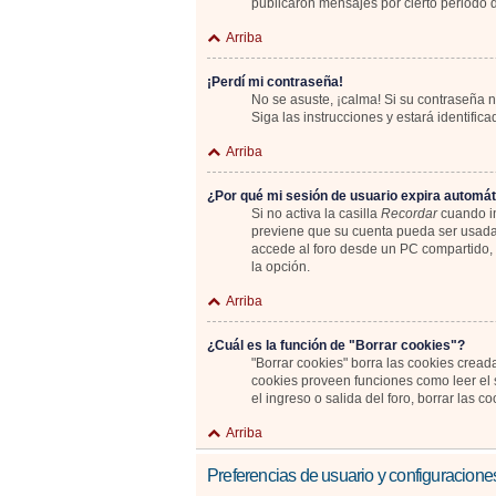
publicaron mensajes por cierto periodo de
Arriba
¡Perdí mi contraseña!
No se asuste, ¡calma! Si su contraseña n
Siga las instrucciones y estará identif
Arriba
¿Por qué mi sesión de usuario expira automá
Si no activa la casilla
Recordar
cuando in
previene que su cuenta pueda ser usada 
accede al foro desde un PC compartido, e.
la opción.
Arriba
¿Cuál es la función de "Borrar cookies"?
"Borrar cookies" borra las cookies cread
cookies proveen funciones como leer el s
el ingreso o salida del foro, borrar las
Arriba
Preferencias de usuario y configuracione