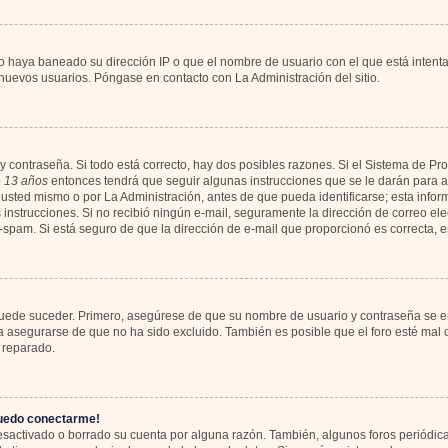
io haya baneado su dirección IP o que el nombre de usuario con el que está intent
 nuevos usuarios. Póngase en contacto con La Administración del sitio.
y contraseña. Si todo está correcto, hay dos posibles razones. Si el Sistema de Pr
 13 años
entonces tendrá que seguir algunas instrucciones que se le darán para ac
usted mismo o por La Administración, antes de que pueda identificarse; esta informa
las instrucciones. Si no recibió ningún e-mail, seguramente la dirección de correo el
ti-spam. Si está seguro de que la dirección de e-mail que proporcionó es correcta,
 puede suceder. Primero, asegúrese de que su nombre de usuario y contraseña se en
asegurarse de que no ha sido excluido. También es posible que el foro esté mal c
 reparado.
puedo conectarme!
desactivado o borrado su cuenta por alguna razón. También, algunos foros periód