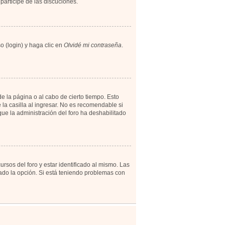
participe de las discuciones.
o (login) y haga clic en
Olvidé mi contraseña
.
e la página o al cabo de cierto tiempo. Esto
a casilla al ingresar. No es recomendable si
 que la administración del foro ha deshabilitado
rsos del foro y estar identificado al mismo. Las
tado la opción. Si está teniendo problemas con