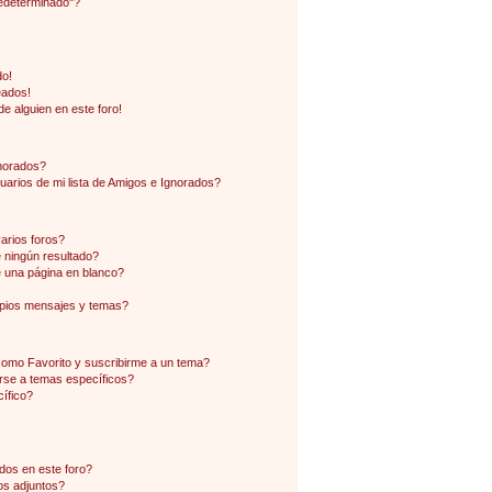
edeterminado"?
do!
eados!
e alguien en este foro!
gnorados?
arios de mi lista de Amigos e Ignorados?
arios foros?
ningún resultado?
 una página en blanco?
pios mensajes y temas?
 como Favorito y suscribirme a un tema?
rse a temas específicos?
ífico?
dos en este foro?
os adjuntos?