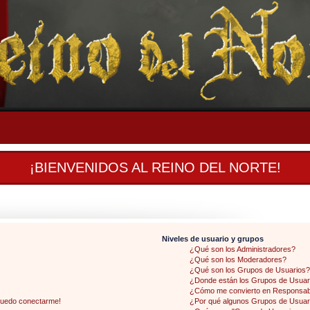
¡BIENVENIDOS AL REINO DEL NORTE!
Niveles de usuario y grupos
¿Qué son los Administradores?
¿Qué son los Moderadores?
¿Qué son los Grupos de Usuarios?
¿Donde están los Grupos de Usuari
¿Cómo me convierto en Responsab
 puedo conectarme!
¿Por qué algunos Grupos de Usuari