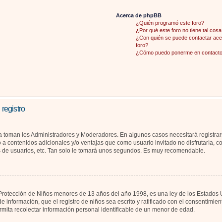
Acerca de phpBB
¿Quién programó este foro?
¿Por qué este foro no tiene tal cosa
¿Con quién se puede contactar acer
foro?
¿Cómo puedo ponerme en contacto 
 registro
la toman los Administradores y Moderadores. En algunos casos necesitará registrar
 a contenidos adicionales y/o ventajas que como usuario invitado no disfrutaría, 
s de usuarios, etc. Tan solo le tomará unos segundos. Es muy recomendable.
otección de Niños menores de 13 años del año 1998, es una ley de los Estados Unid
de información, que el registro de niños sea escrito y ratificado con el consentimi
rmita recolectar información personal identificable de un menor de edad.