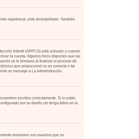
ando registrarse, esté deshabilitado. También
otección Infantil (APPCO) está activado y cuando
tivar la cuenta. Algunos foros disponen que las
ción se le brindará al finalizar el proceso de
ectrónico que proporcionó no es correcta o tal
 envíe un mensaje a La Administración.
cuentren escritos correctamente. Si lo están,
onfigurado por su dueño y/o tenga fallos en la
icamente remueven sus usuarios que no