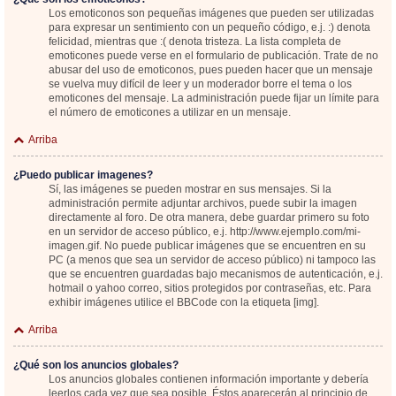
Los emoticonos son pequeñas imágenes que pueden ser utilizadas
para expresar un sentimiento con un pequeño código, e.j. :) denota
felicidad, mientras que :( denota tristeza. La lista completa de
emoticones puede verse en el formulario de publicación. Trate de no
abusar del uso de emoticonos, pues pueden hacer que un mensaje
se vuelva muy difícil de leer y un moderador borre el tema o los
emoticones del mensaje. La administración puede fijar un límite para
el número de emoticones a utilizar en un mensaje.
Arriba
¿Puedo publicar imagenes?
Sí, las imágenes se pueden mostrar en sus mensajes. Si la
administración permite adjuntar archivos, puede subir la imagen
directamente al foro. De otra manera, debe guardar primero su foto
en un servidor de acceso público, e.j. http://www.ejemplo.com/mi-
imagen.gif. No puede publicar imágenes que se encuentren en su
PC (a menos que sea un servidor de acceso público) ni tampoco las
que se encuentren guardadas bajo mecanismos de autenticación, e.j.
hotmail o yahoo correo, sitios protegidos por contraseñas, etc. Para
exhibir imágenes utilice el BBCode con la etiqueta [img].
Arriba
¿Qué son los anuncios globales?
Los anuncios globales contienen información importante y debería
leerlos cada vez que sea posible. Éstos aparecerán al principio de