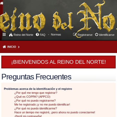
Normas
Reino del Norte
FAQ
Registrarse
Identificarse
INICIO
¡BIENVENIDOS AL REINO DEL NORTE!
Preguntas Frecuentes
Problemas acerca de la identificación y el registro
¿Por qué me tengo que registrar?
¿Qué es COPPA? (APPCO)
¿Por qué no puedo registrarme?
Me he registrado ¡y no me puedo identificar!
¿Por qué no puedo identificarme?
Hace un tiempo me registré, ¡pero ahora no puedo conectarme!
¡Perdí mi contraseña!