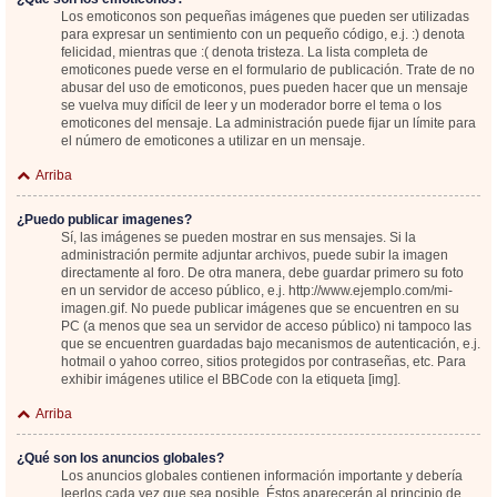
Los emoticonos son pequeñas imágenes que pueden ser utilizadas
para expresar un sentimiento con un pequeño código, e.j. :) denota
felicidad, mientras que :( denota tristeza. La lista completa de
emoticones puede verse en el formulario de publicación. Trate de no
abusar del uso de emoticonos, pues pueden hacer que un mensaje
se vuelva muy difícil de leer y un moderador borre el tema o los
emoticones del mensaje. La administración puede fijar un límite para
el número de emoticones a utilizar en un mensaje.
Arriba
¿Puedo publicar imagenes?
Sí, las imágenes se pueden mostrar en sus mensajes. Si la
administración permite adjuntar archivos, puede subir la imagen
directamente al foro. De otra manera, debe guardar primero su foto
en un servidor de acceso público, e.j. http://www.ejemplo.com/mi-
imagen.gif. No puede publicar imágenes que se encuentren en su
PC (a menos que sea un servidor de acceso público) ni tampoco las
que se encuentren guardadas bajo mecanismos de autenticación, e.j.
hotmail o yahoo correo, sitios protegidos por contraseñas, etc. Para
exhibir imágenes utilice el BBCode con la etiqueta [img].
Arriba
¿Qué son los anuncios globales?
Los anuncios globales contienen información importante y debería
leerlos cada vez que sea posible. Éstos aparecerán al principio de