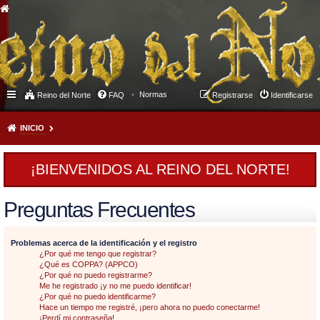
Normas
Reino del Norte
FAQ
Registrarse
Identificarse
INICIO
¡BIENVENIDOS AL REINO DEL NORTE!
Preguntas Frecuentes
Problemas acerca de la identificación y el registro
¿Por qué me tengo que registrar?
¿Qué es COPPA? (APPCO)
¿Por qué no puedo registrarme?
Me he registrado ¡y no me puedo identificar!
¿Por qué no puedo identificarme?
Hace un tiempo me registré, ¡pero ahora no puedo conectarme!
¡Perdí mi contraseña!