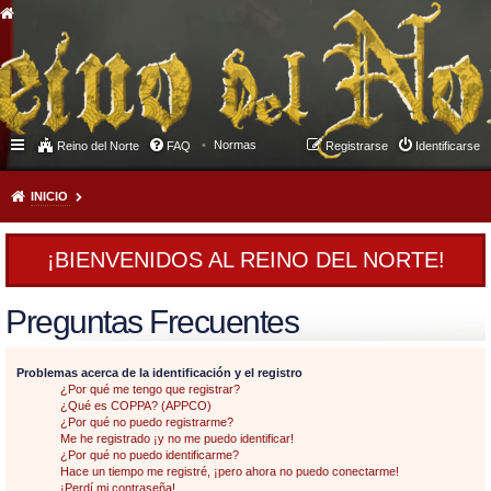
Normas
Reino del Norte
FAQ
Registrarse
Identificarse
INICIO
¡BIENVENIDOS AL REINO DEL NORTE!
Preguntas Frecuentes
Problemas acerca de la identificación y el registro
¿Por qué me tengo que registrar?
¿Qué es COPPA? (APPCO)
¿Por qué no puedo registrarme?
Me he registrado ¡y no me puedo identificar!
¿Por qué no puedo identificarme?
Hace un tiempo me registré, ¡pero ahora no puedo conectarme!
¡Perdí mi contraseña!