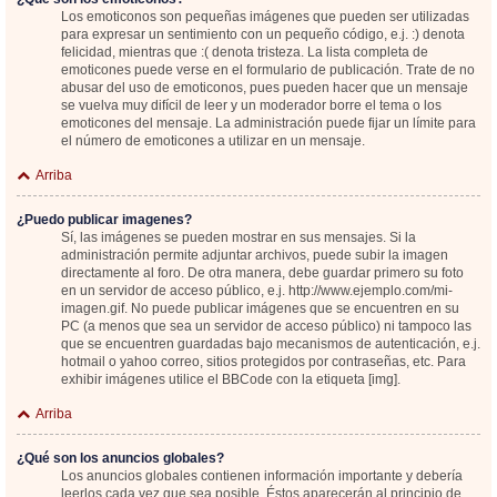
Los emoticonos son pequeñas imágenes que pueden ser utilizadas
para expresar un sentimiento con un pequeño código, e.j. :) denota
felicidad, mientras que :( denota tristeza. La lista completa de
emoticones puede verse en el formulario de publicación. Trate de no
abusar del uso de emoticonos, pues pueden hacer que un mensaje
se vuelva muy difícil de leer y un moderador borre el tema o los
emoticones del mensaje. La administración puede fijar un límite para
el número de emoticones a utilizar en un mensaje.
Arriba
¿Puedo publicar imagenes?
Sí, las imágenes se pueden mostrar en sus mensajes. Si la
administración permite adjuntar archivos, puede subir la imagen
directamente al foro. De otra manera, debe guardar primero su foto
en un servidor de acceso público, e.j. http://www.ejemplo.com/mi-
imagen.gif. No puede publicar imágenes que se encuentren en su
PC (a menos que sea un servidor de acceso público) ni tampoco las
que se encuentren guardadas bajo mecanismos de autenticación, e.j.
hotmail o yahoo correo, sitios protegidos por contraseñas, etc. Para
exhibir imágenes utilice el BBCode con la etiqueta [img].
Arriba
¿Qué son los anuncios globales?
Los anuncios globales contienen información importante y debería
leerlos cada vez que sea posible. Éstos aparecerán al principio de