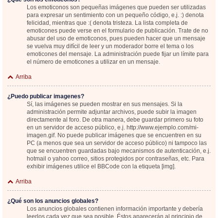
Los emoticonos son pequeñas imágenes que pueden ser utilizadas
para expresar un sentimiento con un pequeño código, e.j. :) denota
felicidad, mientras que :( denota tristeza. La lista completa de
emoticones puede verse en el formulario de publicación. Trate de no
abusar del uso de emoticonos, pues pueden hacer que un mensaje
se vuelva muy difícil de leer y un moderador borre el tema o los
emoticones del mensaje. La administración puede fijar un límite para
el número de emoticones a utilizar en un mensaje.
Arriba
¿Puedo publicar imagenes?
Sí, las imágenes se pueden mostrar en sus mensajes. Si la
administración permite adjuntar archivos, puede subir la imagen
directamente al foro. De otra manera, debe guardar primero su foto
en un servidor de acceso público, e.j. http://www.ejemplo.com/mi-
imagen.gif. No puede publicar imágenes que se encuentren en su
PC (a menos que sea un servidor de acceso público) ni tampoco las
que se encuentren guardadas bajo mecanismos de autenticación, e.j.
hotmail o yahoo correo, sitios protegidos por contraseñas, etc. Para
exhibir imágenes utilice el BBCode con la etiqueta [img].
Arriba
¿Qué son los anuncios globales?
Los anuncios globales contienen información importante y debería
leerlos cada vez que sea posible. Éstos aparecerán al principio de