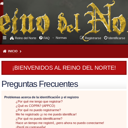
Normas
Reino del Norte
FAQ
Registrarse
Identificarse
INICIO
¡BIENVENIDOS AL REINO DEL NORTE!
Preguntas Frecuentes
Problemas acerca de la identificación y el registro
¿Por qué me tengo que registrar?
¿Qué es COPPA? (APPCO)
¿Por qué no puedo registrarme?
Me he registrado ¡y no me puedo identificar!
¿Por qué no puedo identificarme?
Hace un tiempo me registré, ¡pero ahora no puedo conectarme!
¡Perdí mi contraseña!