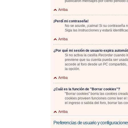
publicaron mensajes por cierto periodo de
Arriba
¡Perdí mi contraseña!
No se asuste, ¡calma! Si su contraseña n
Siga las instrucciones y estará identif
Arriba
¿Por qué mi sesión de usuario expira automá
Si no activa la casilla
Recordar
cuando in
previene que su cuenta pueda ser usada 
accede al foro desde un PC compartido, e.
la opción.
Arriba
¿Cuál es la función de "Borrar cookies"?
"Borrar cookies" borra las cookies cread
cookies proveen funciones como leer el s
el ingreso o salida del foro, borrar las
Arriba
Preferencias de usuario y configuracione