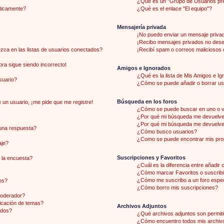
¿Qué es un "Grupo de Usuarios pr
áticamente?
¿Qué es el enlace "El equipo"?
Mensajería privada
¡No puedo enviar un mensaje priva
¡Recibo mensajes privados no des
ca en las listas de usuarios conectados?
¡Recibí spam o correos maliciosos d
hora sigue siendo incorrecto!
Amigos e Ignorados
¿Qué es la lista de Mis Amigos e I
suario?
¿Cómo se puede añadir o borrar usu
Búsqueda en los foros
 un usuario, ¡me pide que me registre!
¿Cómo se puede buscar en uno o v
¿Por qué mi búsqueda me devuelve 
¿Por qué mi búsqueda me devuelve
una respuesta?
¿Cómo busco usuarios?
¿Como se puede encontrar mis pro
aje?
Suscripciones y Favoritos
 la encuesta?
¿Cuál es la diferencia entre añadir
¿Cómo marcar Favoritos o suscribi
¿Cómo me suscribo a un foro espec
os?
¿Cómo borro mis suscripciones?
moderador?
licación de temas?
Archivos Adjuntos
ados?
¿Qué archivos adjuntos son permiti
¿Cómo encuentro todos mis archiv