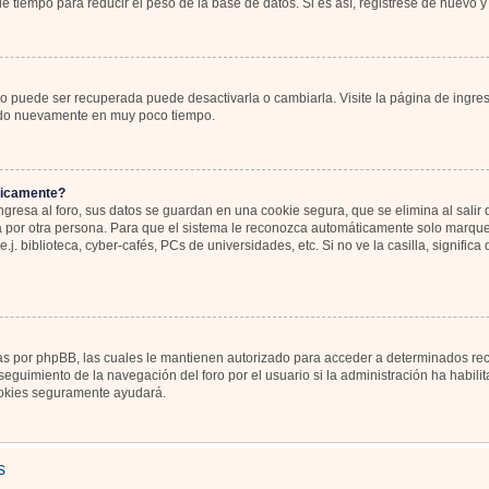
 tiempo para reducir el peso de la base de datos. Si es así, registrese de nuevo y 
o puede ser recuperada puede desactivarla o cambiarla. Visite la página de ingres
icado nuevamente en muy poco tiempo.
ticamente?
gresa al foro, sus datos se guardan en una cookie segura, que se elimina al salir d
por otra persona. Para que el sistema le reconozca automáticamente solo marque l
j. biblioteca, cyber-cafés, PCs de universidades, etc. Si no ve la casilla, significa
as por phpBB, las cuales le mantienen autorizado para acceder a determinados recu
eguimiento de la navegación del foro por el usuario si la administración ha habili
 cookies seguramente ayudará.
s