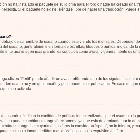
ión no ha instalado el paquete de su idioma para el foro o nadie ha creado una tr
 necesita. Si el paquete no existe, siéntase libre de hacer una traducción. Puede 
uario?
bajo de su nombre de usuario cuando esté viendo los mensajes. Dependiendo de la
k) del usuario, generalmente en forma de estrellas, bloques o puntos, indicando l
sualmente una imagen más grande, es conocida como avatar y generalmente es únic
ga clic en “Perfil” puede añadir un avatar utilizando uno de los siguientes cuatro
 pueden usar o no y en que tamaño y peso pueden ser publicadas. En caso de que no
 que sea activada.
 usuario e indican la cantidad de publicaciones realizadas por el usuario o la pos
al, no puede cambiar su rango directamente ya que está determinado por la admin
rementar su rango. La mayoría de los foros lo consideran "spam", no lo toleran, y 
gando incluso a tomar medidas mas drásticas, como la expulsión del foro.