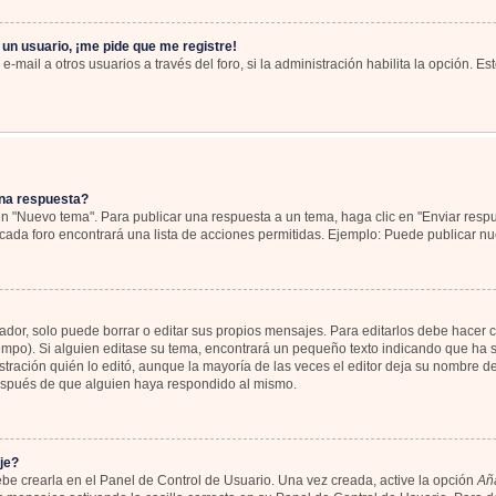
 un usuario, ¡me pide que me registre!
-mail a otros usuarios a través del foro, si la administración habilita la opción. Es
na respuesta?
en "Nuevo tema". Para publicar una respuesta a un tema, haga clic en "Enviar resp
cada foro encontrará una lista de acciones permitidas. Ejemplo: Puede publicar nu
or, solo puede borrar o editar sus propios mensajes. Para editarlos debe hacer c
iempo). Si alguien editase su tema, encontrará un pequeño texto indicando que ha s
tración quién lo editó, aunque la mayoría de las veces el editor deja su nombre de
espués de que alguien haya respondido al mismo.
je?
be crearla en el Panel de Control de Usuario. Una vez creada, active la opción
Aña