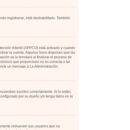
ando registrarse, esté deshabilitado. También
otección Infantil (APPCO) está activado y cuando
tivar la cuenta. Algunos foros disponen que las
ción se le brindará al finalizar el proceso de
ectrónico que proporcionó no es correcta o tal
 envíe un mensaje a La Administración.
cuentren escritos correctamente. Si lo están,
onfigurado por su dueño y/o tenga fallos en la
icamente remueven sus usuarios que no