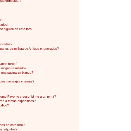
edeterminado"?
do!
eados!
e alguien en este foro!
gnorados?
arios de mi lista de Amigos e Ignorados?
arios foros?
ningún resultado?
 una página en blanco?
pios mensajes y temas?
 como Favorito y suscribirme a un tema?
rse a temas específicos?
ífico?
dos en este foro?
os adjuntos?