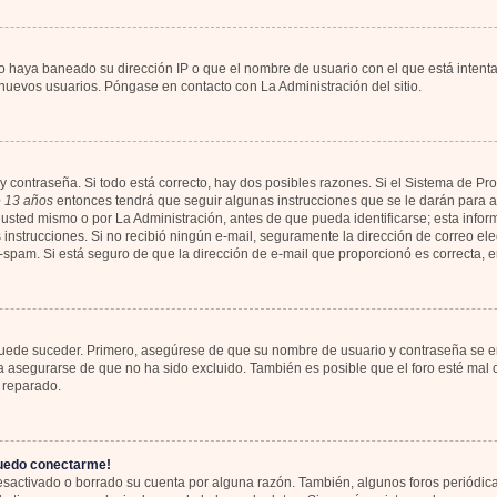
io haya baneado su dirección IP o que el nombre de usuario con el que está intent
 nuevos usuarios. Póngase en contacto con La Administración del sitio.
y contraseña. Si todo está correcto, hay dos posibles razones. Si el Sistema de Pr
 13 años
entonces tendrá que seguir algunas instrucciones que se le darán para ac
usted mismo o por La Administración, antes de que pueda identificarse; esta informa
las instrucciones. Si no recibió ningún e-mail, seguramente la dirección de correo el
ti-spam. Si está seguro de que la dirección de e-mail que proporcionó es correcta,
 puede suceder. Primero, asegúrese de que su nombre de usuario y contraseña se en
asegurarse de que no ha sido excluido. También es posible que el foro esté mal c
 reparado.
puedo conectarme!
desactivado o borrado su cuenta por alguna razón. También, algunos foros periód