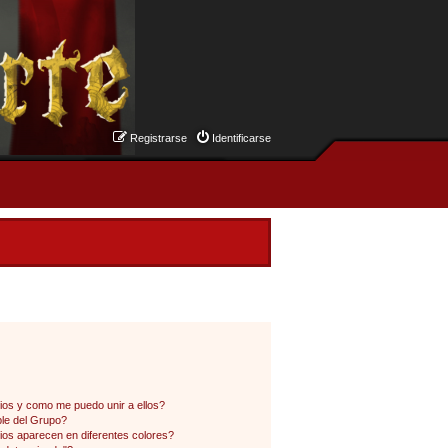
Registrarse
Identificarse
os y como me puedo unir a ellos?
le del Grupo?
os aparecen en diferentes colores?