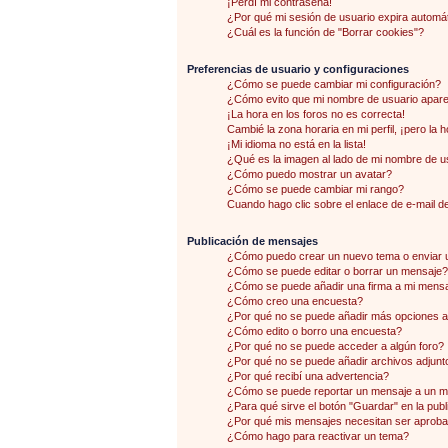
¡Perdí mi contraseña!
¿Por qué mi sesión de usuario expira autom
¿Cuál es la función de "Borrar cookies"?
Preferencias de usuario y configuraciones
¿Cómo se puede cambiar mi configuración?
¿Cómo evito que mi nombre de usuario aparez
¡La hora en los foros no es correcta!
Cambié la zona horaria en mi perfil, ¡pero la 
¡Mi idioma no está en la lista!
¿Qué es la imagen al lado de mi nombre de u
¿Cómo puedo mostrar un avatar?
¿Cómo se puede cambiar mi rango?
Cuando hago clic sobre el enlace de e-mail de
Publicación de mensajes
¿Cómo puedo crear un nuevo tema o enviar 
¿Cómo se puede editar o borrar un mensaje?
¿Cómo se puede añadir una firma a mi mens
¿Cómo creo una encuesta?
¿Por qué no se puede añadir más opciones a
¿Cómo edito o borro una encuesta?
¿Por qué no se puede acceder a algún foro?
¿Por qué no se puede añadir archivos adjunt
¿Por qué recibí una advertencia?
¿Cómo se puede reportar un mensaje a un 
¿Para qué sirve el botón "Guardar" en la pub
¿Por qué mis mensajes necesitan ser aprob
¿Cómo hago para reactivar un tema?