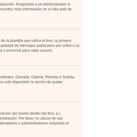
aducción. Pregúntele a un Administrador si
encontrar más información en el sitio web de
 plantilla que utilice el foro, la primera
a cantidad de mensajes publicados por usted o su
a o personal para cada usuario.
 métodos: Gravatar, Galería, Remoto o Subida.
 este disponible la opción de avatar,
ición del mismo dentro del foro, e.j.
istración. Por favor, no abuse de sus
moderadores o administradores reducirán el