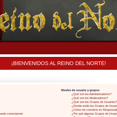
¡BIENVENIDOS AL REINO DEL NORTE!
Niveles de usuario y grupos
¿Qué son los Administradores?
¿Qué son los Moderadores?
¿Qué son los Grupos de Usuarios?
¿Donde están los Grupos de Usuari
¿Cómo me convierto en Responsab
 puedo conectarme!
¿Por qué algunos Grupos de Usuari