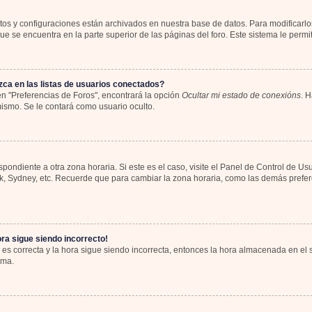
atos y configuraciones están archivados en nuestra base de datos. Para modificarlos
e se encuentra en la parte superior de las páginas del foro. Este sistema le permit
ca en las listas de usuarios conectados?
n "Preferencias de Foros", encontrará la opción
Ocultar mi estado de conexións
. H
ismo. Se le contará como usuario oculto.
spondiente a otra zona horaria. Si este es el caso, visite el Panel de Control de Us
rk, Sydney, etc. Recuerde que para cambiar la zona horaria, como las demás preferen
ora sigue siendo incorrecto!
 es correcta y la hora sigue siendo incorrecta, entonces la hora almacenada en el
ema.