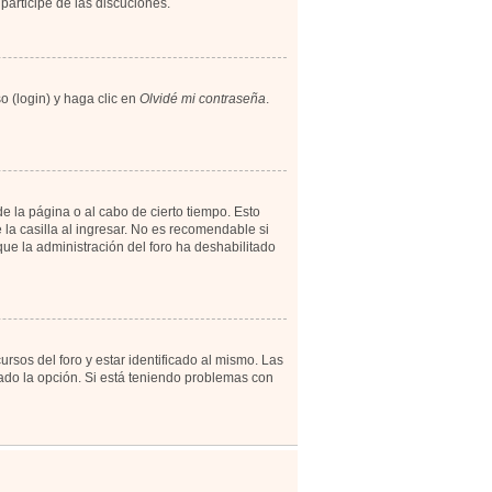
participe de las discuciones.
o (login) y haga clic en
Olvidé mi contraseña
.
e la página o al cabo de cierto tiempo. Esto
a casilla al ingresar. No es recomendable si
 que la administración del foro ha deshabilitado
rsos del foro y estar identificado al mismo. Las
tado la opción. Si está teniendo problemas con