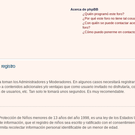
Acerca de phpBB
¿Quién programó este foro?
¿Por qué este foro no tiene tal cosa
¿Con quién se puede contactar acer
foro?
¿Cómo puedo ponerme en contacto 
 registro
la toman los Administradores y Moderadores. En algunos casos necesitará registrar
 a contenidos adicionales y/o ventajas que como usuario invitado no disfrutaría, 
s de usuarios, etc. Tan solo le tomará unos segundos. Es muy recomendable.
otección de Niños menores de 13 años del año 1998, es una ley de los Estados Unid
de información, que el registro de niños sea escrito y ratificado con el consentimi
rmita recolectar información personal identificable de un menor de edad.