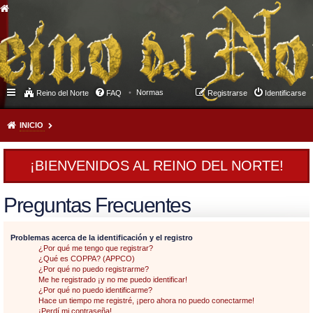
Normas
Reino del Norte
FAQ
Registrarse
Identificarse
INICIO
¡BIENVENIDOS AL REINO DEL NORTE!
Preguntas Frecuentes
Problemas acerca de la identificación y el registro
¿Por qué me tengo que registrar?
¿Qué es COPPA? (APPCO)
¿Por qué no puedo registrarme?
Me he registrado ¡y no me puedo identificar!
¿Por qué no puedo identificarme?
Hace un tiempo me registré, ¡pero ahora no puedo conectarme!
¡Perdí mi contraseña!