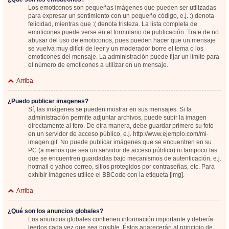
Los emoticonos son pequeñas imágenes que pueden ser utilizadas
para expresar un sentimiento con un pequeño código, e.j. :) denota
felicidad, mientras que :( denota tristeza. La lista completa de
emoticones puede verse en el formulario de publicación. Trate de no
abusar del uso de emoticonos, pues pueden hacer que un mensaje
se vuelva muy difícil de leer y un moderador borre el tema o los
emoticones del mensaje. La administración puede fijar un límite para
el número de emoticones a utilizar en un mensaje.
Arriba
¿Puedo publicar imagenes?
Sí, las imágenes se pueden mostrar en sus mensajes. Si la
administración permite adjuntar archivos, puede subir la imagen
directamente al foro. De otra manera, debe guardar primero su foto
en un servidor de acceso público, e.j. http://www.ejemplo.com/mi-
imagen.gif. No puede publicar imágenes que se encuentren en su
PC (a menos que sea un servidor de acceso público) ni tampoco las
que se encuentren guardadas bajo mecanismos de autenticación, e.j.
hotmail o yahoo correo, sitios protegidos por contraseñas, etc. Para
exhibir imágenes utilice el BBCode con la etiqueta [img].
Arriba
¿Qué son los anuncios globales?
Los anuncios globales contienen información importante y debería
leerlos cada vez que sea posible. Éstos aparecerán al principio de