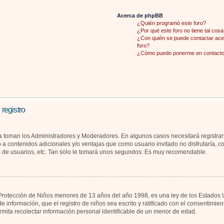
Acerca de phpBB
¿Quién programó este foro?
¿Por qué este foro no tiene tal cosa
¿Con quién se puede contactar acer
foro?
¿Cómo puedo ponerme en contacto 
 registro
la toman los Administradores y Moderadores. En algunos casos necesitará registrar
 a contenidos adicionales y/o ventajas que como usuario invitado no disfrutaría, 
s de usuarios, etc. Tan solo le tomará unos segundos. Es muy recomendable.
otección de Niños menores de 13 años del año 1998, es una ley de los Estados Unid
de información, que el registro de niños sea escrito y ratificado con el consentimi
rmita recolectar información personal identificable de un menor de edad.