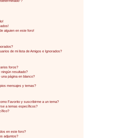
edeterminado"?
do!
eados!
e alguien en este foro!
gnorados?
arios de mi lista de Amigos e Ignorados?
arios foros?
ningún resultado?
 una página en blanco?
pios mensajes y temas?
 como Favorito y suscribirme a un tema?
rse a temas específicos?
ífico?
dos en este foro?
os adjuntos?