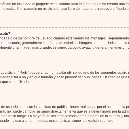
ión no ha instalado el paquete de su idioma para el foro o nadie ha creado una tr
 necesita. Si el paquete no existe, siéntase libre de hacer una traducción. Puede 
uario?
bajo de su nombre de usuario cuando esté viendo los mensajes. Dependiendo de la
k) del usuario, generalmente en forma de estrellas, bloques o puntos, indicando l
sualmente una imagen más grande, es conocida como avatar y generalmente es únic
ga clic en “Perfil” puede añadir un avatar utilizando uno de los siguientes cuatro
 pueden usar o no y en que tamaño y peso pueden ser publicadas. En caso de que no
 que sea activada.
 usuario e indican la cantidad de publicaciones realizadas por el usuario o la pos
al, no puede cambiar su rango directamente ya que está determinado por la admin
rementar su rango. La mayoría de los foros lo consideran "spam", no lo toleran, y 
gando incluso a tomar medidas mas drásticas, como la expulsión del foro.