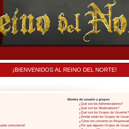
¡BIENVENIDOS AL REINO DEL NORTE!
Niveles de usuario y grupos
¿Qué son los Administradores?
¿Qué son los Moderadores?
¿Qué son los Grupos de Usuarios?
¿Donde están los Grupos de Usuari
¿Cómo me convierto en Responsab
 puedo conectarme!
¿Por qué algunos Grupos de Usuari