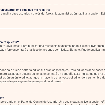
 un usuario, ¡me pide que me registre!
-mail a otros usuarios a través del foro, si la administración habilita la opción. Es
na respuesta?
en "Nuevo tema". Para publicar una respuesta a un tema, haga clic en "Enviar resp
cada foro encontrará una lista de acciones permitidas. Ejemplo: Puede publicar nu
or, solo puede borrar o editar sus propios mensajes. Para editarlos debe hacer c
iempo). Si alguien editase su tema, encontrará un pequeño texto indicando que ha s
tración quién lo editó, aunque la mayoría de las veces el editor deja su nombre de
espués de que alguien haya respondido al mismo.
je?
be crearla en el Panel de Control de Usuario. Una vez creada, active la opción
Aña