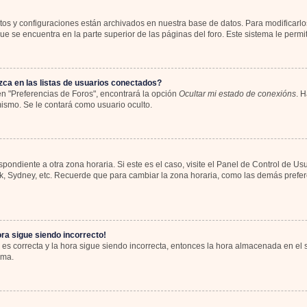
atos y configuraciones están archivados en nuestra base de datos. Para modificarlos
e se encuentra en la parte superior de las páginas del foro. Este sistema le permit
ca en las listas de usuarios conectados?
n "Preferencias de Foros", encontrará la opción
Ocultar mi estado de conexións
. H
ismo. Se le contará como usuario oculto.
spondiente a otra zona horaria. Si este es el caso, visite el Panel de Control de Us
rk, Sydney, etc. Recuerde que para cambiar la zona horaria, como las demás preferen
ora sigue siendo incorrecto!
 es correcta y la hora sigue siendo incorrecta, entonces la hora almacenada en el
ema.