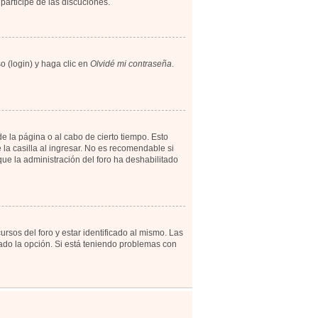
participe de las discuciones.
o (login) y haga clic en
Olvidé mi contraseña
.
e la página o al cabo de cierto tiempo. Esto
a casilla al ingresar. No es recomendable si
 que la administración del foro ha deshabilitado
rsos del foro y estar identificado al mismo. Las
tado la opción. Si está teniendo problemas con