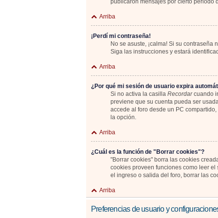
publicaron mensajes por cierto periodo de
Arriba
¡Perdí mi contraseña!
No se asuste, ¡calma! Si su contraseña n
Siga las instrucciones y estará identif
Arriba
¿Por qué mi sesión de usuario expira automá
Si no activa la casilla
Recordar
cuando in
previene que su cuenta pueda ser usada 
accede al foro desde un PC compartido, e.
la opción.
Arriba
¿Cuál es la función de "Borrar cookies"?
"Borrar cookies" borra las cookies cread
cookies proveen funciones como leer el s
el ingreso o salida del foro, borrar las
Arriba
Preferencias de usuario y configuracione