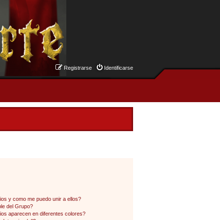
Registrarse
Identificarse
os y como me puedo unir a ellos?
le del Grupo?
os aparecen en diferentes colores?