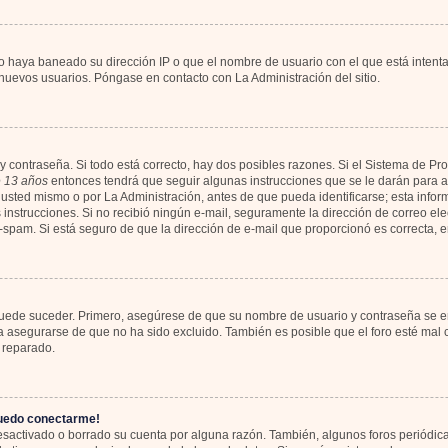
io haya baneado su dirección IP o que el nombre de usuario con el que está intent
 nuevos usuarios. Póngase en contacto con La Administración del sitio.
y contraseña. Si todo está correcto, hay dos posibles razones. Si el Sistema de Pr
 13 años
entonces tendrá que seguir algunas instrucciones que se le darán para ac
usted mismo o por La Administración, antes de que pueda identificarse; esta informa
las instrucciones. Si no recibió ningún e-mail, seguramente la dirección de correo el
ti-spam. Si está seguro de que la dirección de e-mail que proporcionó es correcta,
 puede suceder. Primero, asegúrese de que su nombre de usuario y contraseña se en
asegurarse de que no ha sido excluido. También es posible que el foro esté mal c
 reparado.
puedo conectarme!
desactivado o borrado su cuenta por alguna razón. También, algunos foros periód