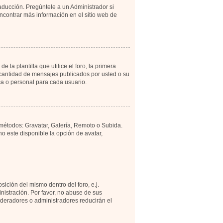
aducción. Pregúntele a un Administrador si
encontrar más información en el sitio web de
 plantilla que utilice el foro, la primera
a cantidad de mensajes publicados por usted o su
a o personal para cada usuario.
 métodos: Gravatar, Galería, Remoto o Subida.
 este disponible la opción de avatar,
ición del mismo dentro del foro, e.j.
istración. Por favor, no abuse de sus
moderadores o administradores reducirán el