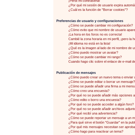
¡Perdí mi contraseña!
¿Por qué mi sesión de usuario expira autom
¿Cuál es la función de "Borrar cookies"?
Preferencias de usuario y configuraciones
¿Cómo se puede cambiar mi configuración?
¿Cómo evito que mi nombre de usuario aparez
¡La hora en los foros no es correcta!
Cambié la zona horaria en mi perfil, ¡pero la 
¡Mi idioma no está en la lista!
¿Qué es la imagen al lado de mi nombre de u
¿Cómo puedo mostrar un avatar?
¿Cómo se puede cambiar mi rango?
Cuando hago clic sobre el enlace de e-mail de
Publicación de mensajes
¿Cómo puedo crear un nuevo tema o enviar 
¿Cómo se puede editar o borrar un mensaje?
¿Cómo se puede añadir una firma a mi mens
¿Cómo creo una encuesta?
¿Por qué no se puede añadir más opciones a
¿Cómo edito o borro una encuesta?
¿Por qué no se puede acceder a algún foro?
¿Por qué no se puede añadir archivos adjunt
¿Por qué recibí una advertencia?
¿Cómo se puede reportar un mensaje a un 
¿Para qué sirve el botón "Guardar" en la pub
¿Por qué mis mensajes necesitan ser aprob
¿Cómo hago para reactivar un tema?