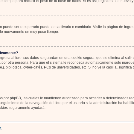
 tiempo para reducir el peso de la base de datos. Si es así, registrese de nuevo y 
o puede ser recuperada puede desactivarla o cambiarla. Visite la página de ingres
icado nuevamente en muy poco tiempo.
ticamente?
gresa al foro, sus datos se guardan en una cookie segura, que se elimina al salir d
por otra persona. Para que el sistema le reconozca automáticamente solo marque l
j. biblioteca, cyber-cafés, PCs de universidades, etc. Si no ve la casilla, significa
as por phpBB, las cuales le mantienen autorizado para acceder a determinados recu
eguimiento de la navegación del foro por el usuario si la administración ha habili
 cookies seguramente ayudará.
s