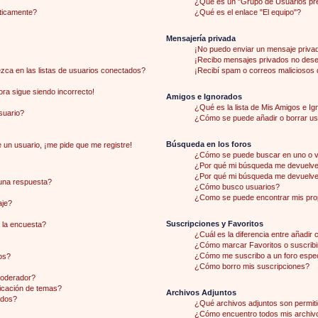
¿Qué es un "Grupo de Usuarios pr
áticamente?
¿Qué es el enlace "El equipo"?
Mensajería privada
¡No puedo enviar un mensaje priva
¡Recibo mensajes privados no des
ca en las listas de usuarios conectados?
¡Recibí spam o correos maliciosos d
hora sigue siendo incorrecto!
Amigos e Ignorados
¿Qué es la lista de Mis Amigos e I
suario?
¿Cómo se puede añadir o borrar usu
Búsqueda en los foros
 un usuario, ¡me pide que me registre!
¿Cómo se puede buscar en uno o v
¿Por qué mi búsqueda me devuelve 
¿Por qué mi búsqueda me devuelve
una respuesta?
¿Cómo busco usuarios?
¿Como se puede encontrar mis pro
aje?
Suscripciones y Favoritos
 la encuesta?
¿Cuál es la diferencia entre añadir
¿Cómo marcar Favoritos o suscribi
¿Cómo me suscribo a un foro espec
os?
¿Cómo borro mis suscripciones?
moderador?
licación de temas?
Archivos Adjuntos
ados?
¿Qué archivos adjuntos son permiti
¿Cómo encuentro todos mis archiv