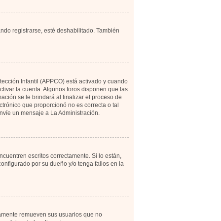
ando registrarse, esté deshabilitado. También
otección Infantil (APPCO) está activado y cuando
tivar la cuenta. Algunos foros disponen que las
ción se le brindará al finalizar el proceso de
ectrónico que proporcionó no es correcta o tal
 envíe un mensaje a La Administración.
cuentren escritos correctamente. Si lo están,
onfigurado por su dueño y/o tenga fallos en la
icamente remueven sus usuarios que no