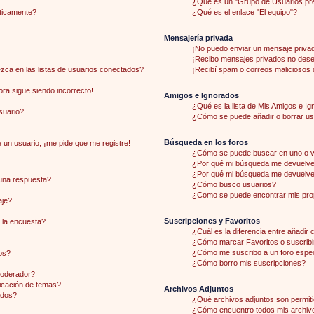
¿Qué es un "Grupo de Usuarios pr
áticamente?
¿Qué es el enlace "El equipo"?
Mensajería privada
¡No puedo enviar un mensaje priva
¡Recibo mensajes privados no des
ca en las listas de usuarios conectados?
¡Recibí spam o correos maliciosos d
hora sigue siendo incorrecto!
Amigos e Ignorados
¿Qué es la lista de Mis Amigos e I
suario?
¿Cómo se puede añadir o borrar usu
Búsqueda en los foros
 un usuario, ¡me pide que me registre!
¿Cómo se puede buscar en uno o v
¿Por qué mi búsqueda me devuelve 
¿Por qué mi búsqueda me devuelve
una respuesta?
¿Cómo busco usuarios?
¿Como se puede encontrar mis pro
aje?
Suscripciones y Favoritos
 la encuesta?
¿Cuál es la diferencia entre añadir
¿Cómo marcar Favoritos o suscribi
¿Cómo me suscribo a un foro espec
os?
¿Cómo borro mis suscripciones?
moderador?
licación de temas?
Archivos Adjuntos
ados?
¿Qué archivos adjuntos son permiti
¿Cómo encuentro todos mis archiv