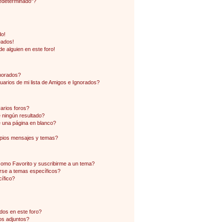
edeterminado"?
do!
eados!
e alguien en este foro!
gnorados?
arios de mi lista de Amigos e Ignorados?
arios foros?
ningún resultado?
 una página en blanco?
pios mensajes y temas?
 como Favorito y suscribirme a un tema?
rse a temas específicos?
ífico?
dos en este foro?
os adjuntos?