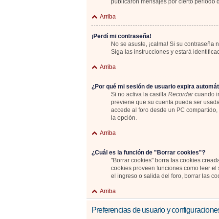
publicaron mensajes por cierto periodo de
Arriba
¡Perdí mi contraseña!
No se asuste, ¡calma! Si su contraseña n
Siga las instrucciones y estará identif
Arriba
¿Por qué mi sesión de usuario expira automá
Si no activa la casilla
Recordar
cuando in
previene que su cuenta pueda ser usada 
accede al foro desde un PC compartido, e.
la opción.
Arriba
¿Cuál es la función de "Borrar cookies"?
"Borrar cookies" borra las cookies cread
cookies proveen funciones como leer el s
el ingreso o salida del foro, borrar las
Arriba
Preferencias de usuario y configuracione