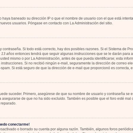
io haya baneado su dirección IP o que el nombre de usuario con el que está intent
 nuevos usuarios. Póngase en contacto con La Administración del sitio.
y contraseña. Si todo está correcto, hay dos posibles razones. Si el Sistema de Pr
 13 años
entonces tendrá que seguir algunas instrucciones que se le darán para ac
usted mismo o por La Administración, antes de que pueda identificarse; esta informa
las instrucciones. Si no recibió ningún e-mail, seguramente la dirección de correo el
ti-spam. Si está seguro de que la dirección de e-mail que proporcionó es correcta,
 puede suceder. Primero, asegúrese de que su nombre de usuario y contraseña se en
asegurarse de que no ha sido excluido. También es posible que el foro esté mal c
 reparado.
puedo conectarme!
desactivado o borrado su cuenta por alguna razón. También, algunos foros periód