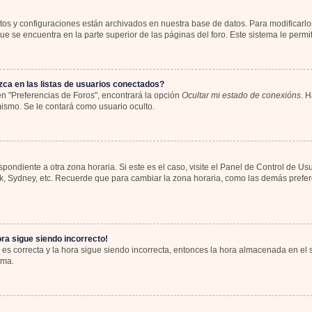
atos y configuraciones están archivados en nuestra base de datos. Para modificarlos
e se encuentra en la parte superior de las páginas del foro. Este sistema le permit
ca en las listas de usuarios conectados?
n "Preferencias de Foros", encontrará la opción
Ocultar mi estado de conexións
. H
ismo. Se le contará como usuario oculto.
spondiente a otra zona horaria. Si este es el caso, visite el Panel de Control de Us
rk, Sydney, etc. Recuerde que para cambiar la zona horaria, como las demás preferen
ora sigue siendo incorrecto!
 es correcta y la hora sigue siendo incorrecta, entonces la hora almacenada en el
ema.