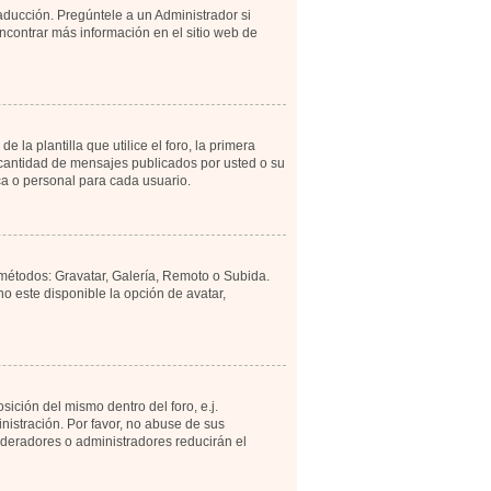
aducción. Pregúntele a un Administrador si
encontrar más información en el sitio web de
 plantilla que utilice el foro, la primera
a cantidad de mensajes publicados por usted o su
a o personal para cada usuario.
 métodos: Gravatar, Galería, Remoto o Subida.
 este disponible la opción de avatar,
ición del mismo dentro del foro, e.j.
istración. Por favor, no abuse de sus
moderadores o administradores reducirán el