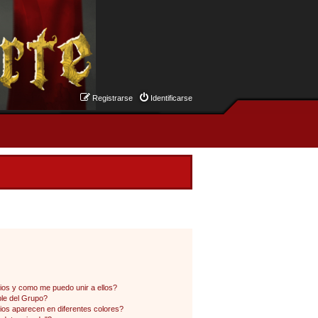
Registrarse
Identificarse
os y como me puedo unir a ellos?
le del Grupo?
os aparecen en diferentes colores?