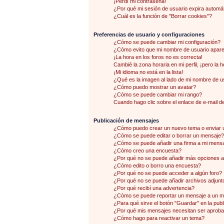
¡Perdí mi contraseña!
¿Por qué mi sesión de usuario expira autom
¿Cuál es la función de "Borrar cookies"?
Preferencias de usuario y configuraciones
¿Cómo se puede cambiar mi configuración?
¿Cómo evito que mi nombre de usuario aparez
¡La hora en los foros no es correcta!
Cambié la zona horaria en mi perfil, ¡pero la 
¡Mi idioma no está en la lista!
¿Qué es la imagen al lado de mi nombre de u
¿Cómo puedo mostrar un avatar?
¿Cómo se puede cambiar mi rango?
Cuando hago clic sobre el enlace de e-mail de
Publicación de mensajes
¿Cómo puedo crear un nuevo tema o enviar 
¿Cómo se puede editar o borrar un mensaje?
¿Cómo se puede añadir una firma a mi mens
¿Cómo creo una encuesta?
¿Por qué no se puede añadir más opciones a
¿Cómo edito o borro una encuesta?
¿Por qué no se puede acceder a algún foro?
¿Por qué no se puede añadir archivos adjunt
¿Por qué recibí una advertencia?
¿Cómo se puede reportar un mensaje a un 
¿Para qué sirve el botón "Guardar" en la pub
¿Por qué mis mensajes necesitan ser aprob
¿Cómo hago para reactivar un tema?