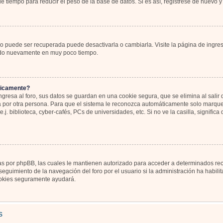
 tiempo para reducir el peso de la base de datos. Si es así, registrese de nuevo y 
o puede ser recuperada puede desactivarla o cambiarla. Visite la página de ingres
icado nuevamente en muy poco tiempo.
ticamente?
gresa al foro, sus datos se guardan en una cookie segura, que se elimina al salir d
por otra persona. Para que el sistema le reconozca automáticamente solo marque l
j. biblioteca, cyber-cafés, PCs de universidades, etc. Si no ve la casilla, significa
as por phpBB, las cuales le mantienen autorizado para acceder a determinados recu
eguimiento de la navegación del foro por el usuario si la administración ha habili
 cookies seguramente ayudará.
s