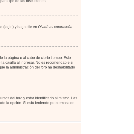
participe de las discuciones.
o (login) y haga clic en
Olvidé mi contraseña
.
e la página o al cabo de cierto tiempo. Esto
a casilla al ingresar. No es recomendable si
 que la administración del foro ha deshabilitado
rsos del foro y estar identificado al mismo. Las
tado la opción. Si está teniendo problemas con