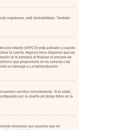
ando registrarse, esté deshabilitado. También
otección Infantil (APPCO) está activado y cuando
tivar la cuenta. Algunos foros disponen que las
ción se le brindará al finalizar el proceso de
ectrónico que proporcionó no es correcta o tal
 envíe un mensaje a La Administración.
cuentren escritos correctamente. Si lo están,
onfigurado por su dueño y/o tenga fallos en la
icamente remueven sus usuarios que no