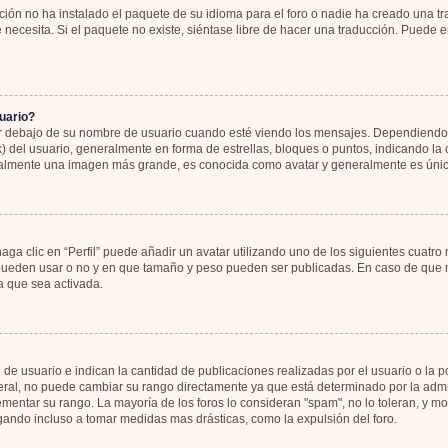
ión no ha instalado el paquete de su idioma para el foro o nadie ha creado una tr
 necesita. Si el paquete no existe, siéntase libre de hacer una traducción. Puede 
uario?
bajo de su nombre de usuario cuando esté viendo los mensajes. Dependiendo de la
k) del usuario, generalmente en forma de estrellas, bloques o puntos, indicando l
sualmente una imagen más grande, es conocida como avatar y generalmente es únic
ga clic en “Perfil” puede añadir un avatar utilizando uno de los siguientes cuatro
 pueden usar o no y en que tamaño y peso pueden ser publicadas. En caso de que no
 que sea activada.
 usuario e indican la cantidad de publicaciones realizadas por el usuario o la pos
al, no puede cambiar su rango directamente ya que está determinado por la admin
rementar su rango. La mayoría de los foros lo consideran "spam", no lo toleran, y 
gando incluso a tomar medidas mas drásticas, como la expulsión del foro.