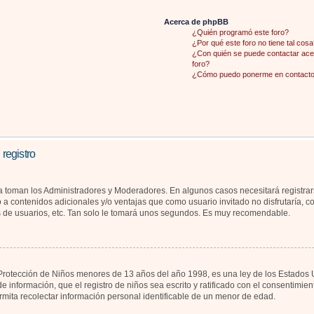
Acerca de phpBB
¿Quién programó este foro?
¿Por qué este foro no tiene tal cosa
¿Con quién se puede contactar acer
foro?
¿Cómo puedo ponerme en contacto 
 registro
la toman los Administradores y Moderadores. En algunos casos necesitará registrar
 a contenidos adicionales y/o ventajas que como usuario invitado no disfrutaría, 
s de usuarios, etc. Tan solo le tomará unos segundos. Es muy recomendable.
otección de Niños menores de 13 años del año 1998, es una ley de los Estados Unid
de información, que el registro de niños sea escrito y ratificado con el consentimi
rmita recolectar información personal identificable de un menor de edad.