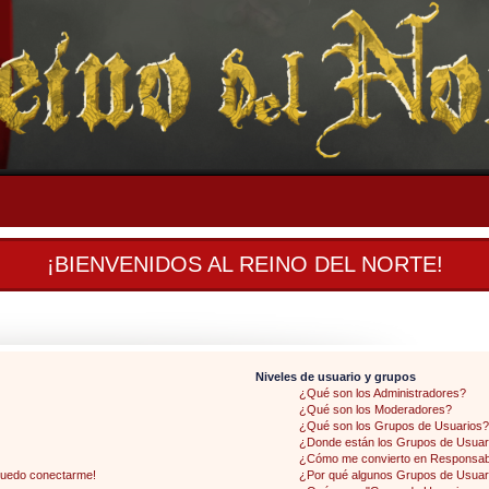
¡BIENVENIDOS AL REINO DEL NORTE!
Niveles de usuario y grupos
¿Qué son los Administradores?
¿Qué son los Moderadores?
¿Qué son los Grupos de Usuarios?
¿Donde están los Grupos de Usuari
¿Cómo me convierto en Responsab
 puedo conectarme!
¿Por qué algunos Grupos de Usuari