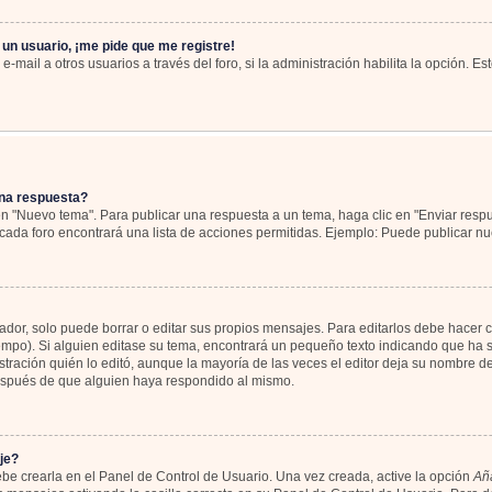
 un usuario, ¡me pide que me registre!
-mail a otros usuarios a través del foro, si la administración habilita la opción. Es
na respuesta?
en "Nuevo tema". Para publicar una respuesta a un tema, haga clic en "Enviar resp
cada foro encontrará una lista de acciones permitidas. Ejemplo: Puede publicar nu
or, solo puede borrar o editar sus propios mensajes. Para editarlos debe hacer c
iempo). Si alguien editase su tema, encontrará un pequeño texto indicando que ha s
tración quién lo editó, aunque la mayoría de las veces el editor deja su nombre de
espués de que alguien haya respondido al mismo.
je?
be crearla en el Panel de Control de Usuario. Una vez creada, active la opción
Aña