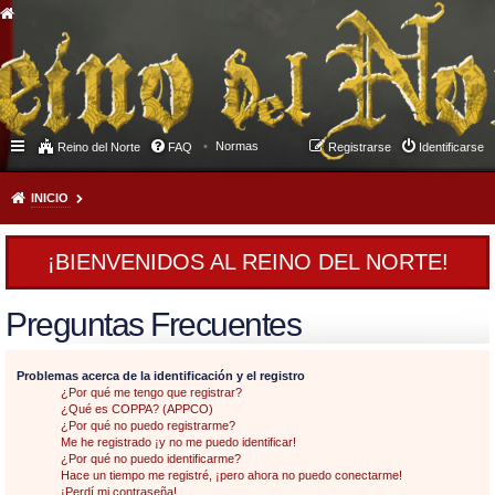
Normas
Reino del Norte
FAQ
Registrarse
Identificarse
INICIO
¡BIENVENIDOS AL REINO DEL NORTE!
Preguntas Frecuentes
Problemas acerca de la identificación y el registro
¿Por qué me tengo que registrar?
¿Qué es COPPA? (APPCO)
¿Por qué no puedo registrarme?
Me he registrado ¡y no me puedo identificar!
¿Por qué no puedo identificarme?
Hace un tiempo me registré, ¡pero ahora no puedo conectarme!
¡Perdí mi contraseña!