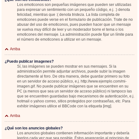
Los emoticonos son pequeñas imágenes que pueden ser utilizadas
para expresar un sentimiento con un pequeño código, e.j. :) denota
felicidad, mientras que :( denota tristeza. La lista completa de
emoticones puede verse en el formulario de publicación. Trate de no
abusar del uso de emoticonos, pues pueden hacer que un mensaje
se vuelva muy difícil de leer y un moderador borre el tema o los
emoticones del mensaje. La administración puede fijar un límite para
el número de emoticones a utilizar en un mensaje.
Arriba
¿Puedo publicar imagenes?
Sí, las imágenes se pueden mostrar en sus mensajes. Si la
administración permite adjuntar archivos, puede subir la imagen
directamente al foro. De otra manera, debe guardar primero su foto
en un servidor de acceso público, e.j. http://www.ejemplo.com/mi-
imagen.gif. No puede publicar imágenes que se encuentren en su
PC (a menos que sea un servidor de acceso público) ni tampoco las
que se encuentren guardadas bajo mecanismos de autenticación, e.j.
hotmail o yahoo correo, sitios protegidos por contraseñas, etc. Para
exhibir imágenes utilice el BBCode con la etiqueta [img].
Arriba
¿Qué son los anuncios globales?
Los anuncios globales contienen información importante y debería
leerlos cada vez que sea posible. Éstos aparecerán al principio de