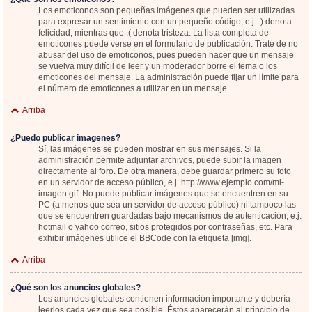
Los emoticonos son pequeñas imágenes que pueden ser utilizadas
para expresar un sentimiento con un pequeño código, e.j. :) denota
felicidad, mientras que :( denota tristeza. La lista completa de
emoticones puede verse en el formulario de publicación. Trate de no
abusar del uso de emoticonos, pues pueden hacer que un mensaje
se vuelva muy difícil de leer y un moderador borre el tema o los
emoticones del mensaje. La administración puede fijar un límite para
el número de emoticones a utilizar en un mensaje.
Arriba
¿Puedo publicar imagenes?
Sí, las imágenes se pueden mostrar en sus mensajes. Si la
administración permite adjuntar archivos, puede subir la imagen
directamente al foro. De otra manera, debe guardar primero su foto
en un servidor de acceso público, e.j. http://www.ejemplo.com/mi-
imagen.gif. No puede publicar imágenes que se encuentren en su
PC (a menos que sea un servidor de acceso público) ni tampoco las
que se encuentren guardadas bajo mecanismos de autenticación, e.j.
hotmail o yahoo correo, sitios protegidos por contraseñas, etc. Para
exhibir imágenes utilice el BBCode con la etiqueta [img].
Arriba
¿Qué son los anuncios globales?
Los anuncios globales contienen información importante y debería
leerlos cada vez que sea posible. Éstos aparecerán al principio de