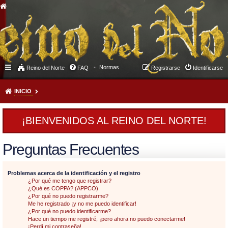
Normas
Reino del Norte
FAQ
Registrarse
Identificarse
INICIO
¡BIENVENIDOS AL REINO DEL NORTE!
Preguntas Frecuentes
Problemas acerca de la identificación y el registro
¿Por qué me tengo que registrar?
¿Qué es COPPA? (APPCO)
¿Por qué no puedo registrarme?
Me he registrado ¡y no me puedo identificar!
¿Por qué no puedo identificarme?
Hace un tiempo me registré, ¡pero ahora no puedo conectarme!
¡Perdí mi contraseña!