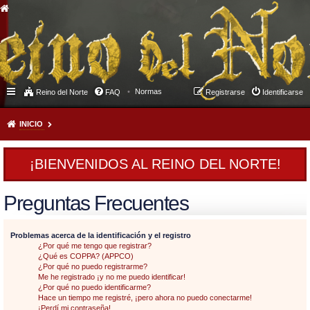
Normas
Reino del Norte
FAQ
Registrarse
Identificarse
INICIO
¡BIENVENIDOS AL REINO DEL NORTE!
Preguntas Frecuentes
Problemas acerca de la identificación y el registro
¿Por qué me tengo que registrar?
¿Qué es COPPA? (APPCO)
¿Por qué no puedo registrarme?
Me he registrado ¡y no me puedo identificar!
¿Por qué no puedo identificarme?
Hace un tiempo me registré, ¡pero ahora no puedo conectarme!
¡Perdí mi contraseña!