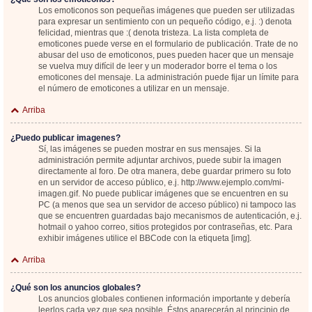
Los emoticonos son pequeñas imágenes que pueden ser utilizadas
para expresar un sentimiento con un pequeño código, e.j. :) denota
felicidad, mientras que :( denota tristeza. La lista completa de
emoticones puede verse en el formulario de publicación. Trate de no
abusar del uso de emoticonos, pues pueden hacer que un mensaje
se vuelva muy difícil de leer y un moderador borre el tema o los
emoticones del mensaje. La administración puede fijar un límite para
el número de emoticones a utilizar en un mensaje.
Arriba
¿Puedo publicar imagenes?
Sí, las imágenes se pueden mostrar en sus mensajes. Si la
administración permite adjuntar archivos, puede subir la imagen
directamente al foro. De otra manera, debe guardar primero su foto
en un servidor de acceso público, e.j. http://www.ejemplo.com/mi-
imagen.gif. No puede publicar imágenes que se encuentren en su
PC (a menos que sea un servidor de acceso público) ni tampoco las
que se encuentren guardadas bajo mecanismos de autenticación, e.j.
hotmail o yahoo correo, sitios protegidos por contraseñas, etc. Para
exhibir imágenes utilice el BBCode con la etiqueta [img].
Arriba
¿Qué son los anuncios globales?
Los anuncios globales contienen información importante y debería
leerlos cada vez que sea posible. Éstos aparecerán al principio de