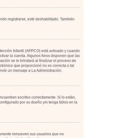
ando registrarse, esté deshabilitado. También
otección Infantil (APPCO) está activado y cuando
tivar la cuenta. Algunos foros disponen que las
ción se le brindará al finalizar el proceso de
ectrónico que proporcionó no es correcta o tal
 envíe un mensaje a La Administración.
cuentren escritos correctamente. Si lo están,
onfigurado por su dueño y/o tenga fallos en la
icamente remueven sus usuarios que no