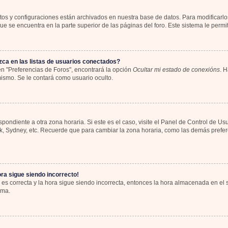
atos y configuraciones están archivados en nuestra base de datos. Para modificarlos
e se encuentra en la parte superior de las páginas del foro. Este sistema le permit
ca en las listas de usuarios conectados?
n "Preferencias de Foros", encontrará la opción
Ocultar mi estado de conexións
. H
ismo. Se le contará como usuario oculto.
spondiente a otra zona horaria. Si este es el caso, visite el Panel de Control de Us
rk, Sydney, etc. Recuerde que para cambiar la zona horaria, como las demás preferen
ora sigue siendo incorrecto!
 es correcta y la hora sigue siendo incorrecta, entonces la hora almacenada en el
ema.