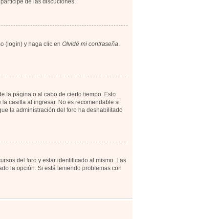
participe de las discuciones.
o (login) y haga clic en
Olvidé mi contraseña
.
e la página o al cabo de cierto tiempo. Esto
a casilla al ingresar. No es recomendable si
 que la administración del foro ha deshabilitado
rsos del foro y estar identificado al mismo. Las
tado la opción. Si está teniendo problemas con