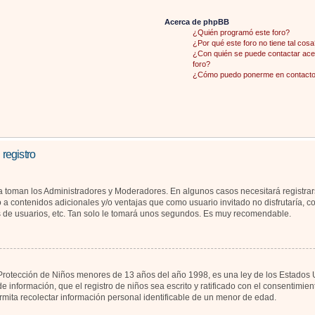
Acerca de phpBB
¿Quién programó este foro?
¿Por qué este foro no tiene tal cosa
¿Con quién se puede contactar acer
foro?
¿Cómo puedo ponerme en contacto 
 registro
la toman los Administradores y Moderadores. En algunos casos necesitará registrar
 a contenidos adicionales y/o ventajas que como usuario invitado no disfrutaría, 
s de usuarios, etc. Tan solo le tomará unos segundos. Es muy recomendable.
otección de Niños menores de 13 años del año 1998, es una ley de los Estados Unid
de información, que el registro de niños sea escrito y ratificado con el consentimi
rmita recolectar información personal identificable de un menor de edad.