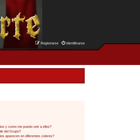
Registrarse
Identificarse
os y como me puedo unir a ellos?
le del Grupo?
os aparecen en diferentes colores?