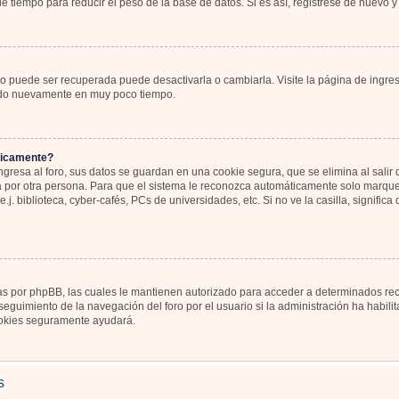
 tiempo para reducir el peso de la base de datos. Si es así, registrese de nuevo y 
o puede ser recuperada puede desactivarla o cambiarla. Visite la página de ingres
icado nuevamente en muy poco tiempo.
ticamente?
gresa al foro, sus datos se guardan en una cookie segura, que se elimina al salir d
por otra persona. Para que el sistema le reconozca automáticamente solo marque l
j. biblioteca, cyber-cafés, PCs de universidades, etc. Si no ve la casilla, significa
as por phpBB, las cuales le mantienen autorizado para acceder a determinados recu
eguimiento de la navegación del foro por el usuario si la administración ha habili
 cookies seguramente ayudará.
s