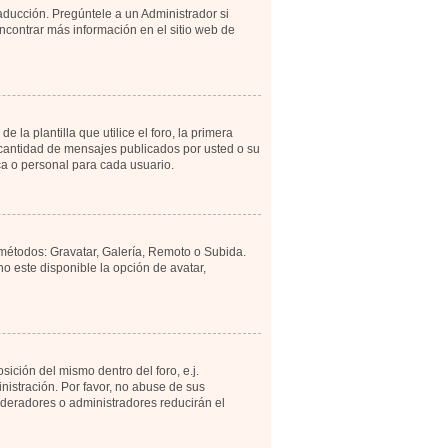
aducción. Pregúntele a un Administrador si
encontrar más información en el sitio web de
 plantilla que utilice el foro, la primera
a cantidad de mensajes publicados por usted o su
a o personal para cada usuario.
 métodos: Gravatar, Galería, Remoto o Subida.
 este disponible la opción de avatar,
ición del mismo dentro del foro, e.j.
istración. Por favor, no abuse de sus
moderadores o administradores reducirán el