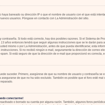
io haya baneado su dirección IP o que el nombre de usuario con el que está intent
 nuevos usuarios. Póngase en contacto con La Administración del sitio.
y contraseña. Si todo está correcto, hay dos posibles razones. Si el Sistema de Pr
 13 años
entonces tendrá que seguir algunas instrucciones que se le darán para ac
usted mismo o por La Administración, antes de que pueda identificarse; esta informa
las instrucciones. Si no recibió ningún e-mail, seguramente la dirección de correo el
ti-spam. Si está seguro de que la dirección de e-mail que proporcionó es correcta,
 puede suceder. Primero, asegúrese de que su nombre de usuario y contraseña se en
asegurarse de que no ha sido excluido. También es posible que el foro esté mal c
 reparado.
puedo conectarme!
desactivado o borrado su cuenta por alguna razón. También, algunos foros periód