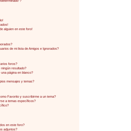
edeterminado"?
do!
eados!
e alguien en este foro!
gnorados?
arios de mi lista de Amigos e Ignorados?
arios foros?
ningún resultado?
 una página en blanco?
pios mensajes y temas?
 como Favorito y suscribirme a un tema?
rse a temas específicos?
ífico?
dos en este foro?
os adjuntos?