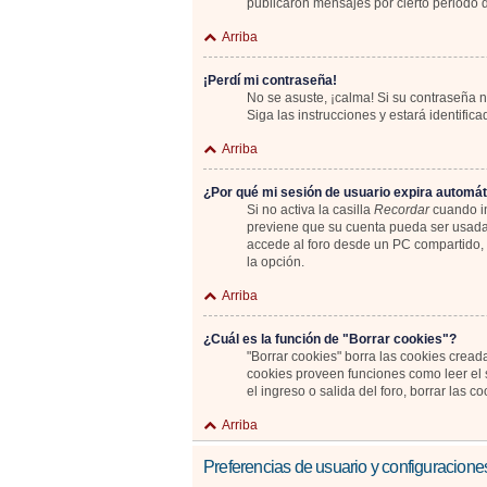
publicaron mensajes por cierto periodo de
Arriba
¡Perdí mi contraseña!
No se asuste, ¡calma! Si su contraseña n
Siga las instrucciones y estará identif
Arriba
¿Por qué mi sesión de usuario expira automá
Si no activa la casilla
Recordar
cuando in
previene que su cuenta pueda ser usada 
accede al foro desde un PC compartido, e.
la opción.
Arriba
¿Cuál es la función de "Borrar cookies"?
"Borrar cookies" borra las cookies cread
cookies proveen funciones como leer el s
el ingreso o salida del foro, borrar las
Arriba
Preferencias de usuario y configuracione