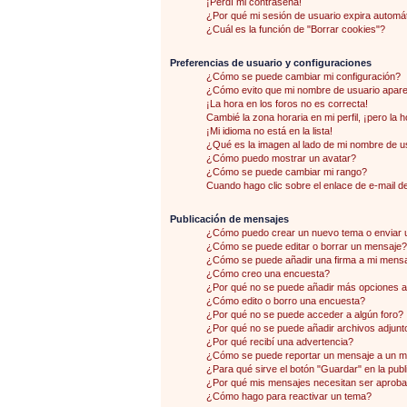
¡Perdí mi contraseña!
¿Por qué mi sesión de usuario expira autom
¿Cuál es la función de "Borrar cookies"?
Preferencias de usuario y configuraciones
¿Cómo se puede cambiar mi configuración?
¿Cómo evito que mi nombre de usuario aparez
¡La hora en los foros no es correcta!
Cambié la zona horaria en mi perfil, ¡pero la 
¡Mi idioma no está en la lista!
¿Qué es la imagen al lado de mi nombre de u
¿Cómo puedo mostrar un avatar?
¿Cómo se puede cambiar mi rango?
Cuando hago clic sobre el enlace de e-mail de
Publicación de mensajes
¿Cómo puedo crear un nuevo tema o enviar 
¿Cómo se puede editar o borrar un mensaje?
¿Cómo se puede añadir una firma a mi mens
¿Cómo creo una encuesta?
¿Por qué no se puede añadir más opciones a
¿Cómo edito o borro una encuesta?
¿Por qué no se puede acceder a algún foro?
¿Por qué no se puede añadir archivos adjunt
¿Por qué recibí una advertencia?
¿Cómo se puede reportar un mensaje a un 
¿Para qué sirve el botón "Guardar" en la pub
¿Por qué mis mensajes necesitan ser aprob
¿Cómo hago para reactivar un tema?