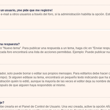
 un usuario, ¡me pide que me registre!
-mail a otros usuarios a través del foro, si la administración habilita la opción. Es
na respuesta?
en "Nuevo tema". Para publicar una respuesta a un tema, haga clic en "Enviar resp
cada foro encontrará una lista de acciones permitidas. Ejemplo: Puede publicar nu
or, solo puede borrar o editar sus propios mensajes. Para editarlos debe hacer c
iempo). Si alguien editase su tema, encontrará un pequeño texto indicando que ha s
tración quién lo editó, aunque la mayoría de las veces el editor deja su nombre de
espués de que alguien haya respondido al mismo.
je?
be crearla en el Panel de Control de Usuario. Una vez creada, active la opción
Aña