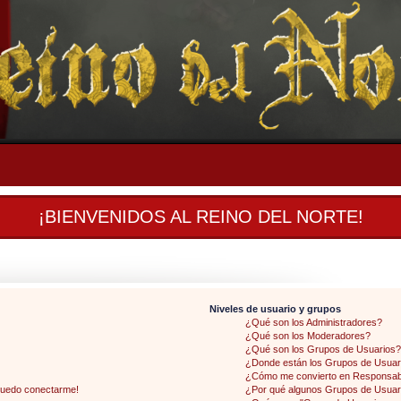
¡BIENVENIDOS AL REINO DEL NORTE!
Niveles de usuario y grupos
¿Qué son los Administradores?
¿Qué son los Moderadores?
¿Qué son los Grupos de Usuarios?
¿Donde están los Grupos de Usuari
¿Cómo me convierto en Responsab
 puedo conectarme!
¿Por qué algunos Grupos de Usuari