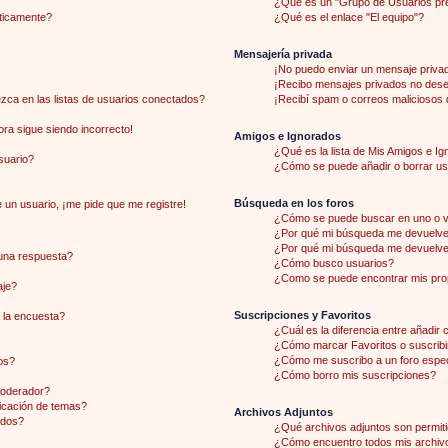
¿Qué es un "Grupo de Usuarios pr
áticamente?
¿Qué es el enlace "El equipo"?
Mensajería privada
¡No puedo enviar un mensaje priva
¡Recibo mensajes privados no des
ca en las listas de usuarios conectados?
¡Recibí spam o correos maliciosos d
hora sigue siendo incorrecto!
Amigos e Ignorados
¿Qué es la lista de Mis Amigos e I
suario?
¿Cómo se puede añadir o borrar usu
Búsqueda en los foros
 un usuario, ¡me pide que me registre!
¿Cómo se puede buscar en uno o v
¿Por qué mi búsqueda me devuelve 
¿Por qué mi búsqueda me devuelve
una respuesta?
¿Cómo busco usuarios?
¿Como se puede encontrar mis pro
aje?
Suscripciones y Favoritos
 la encuesta?
¿Cuál es la diferencia entre añadir
¿Cómo marcar Favoritos o suscribi
¿Cómo me suscribo a un foro espec
os?
¿Cómo borro mis suscripciones?
moderador?
licación de temas?
Archivos Adjuntos
ados?
¿Qué archivos adjuntos son permiti
¿Cómo encuentro todos mis archiv