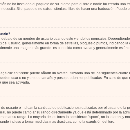
ión no ha instalado el paquete de su idioma para el foro o nadie ha creado una tr
 necesita. Si el paquete no existe, siéntase libre de hacer una traducción. Puede 
uario?
bajo de su nombre de usuario cuando esté viendo los mensajes. Dependiendo de la
k) del usuario, generalmente en forma de estrellas, bloques o puntos, indicando l
sualmente una imagen más grande, es conocida como avatar y generalmente es únic
ga clic en “Perfil” puede añadir un avatar utilizando uno de los siguientes cuatro
 pueden usar o no y en que tamaño y peso pueden ser publicadas. En caso de que no
 que sea activada.
 usuario e indican la cantidad de publicaciones realizadas por el usuario o la pos
al, no puede cambiar su rango directamente ya que está determinado por la admin
rementar su rango. La mayoría de los foros lo consideran "spam", no lo toleran, y 
gando incluso a tomar medidas mas drásticas, como la expulsión del foro.