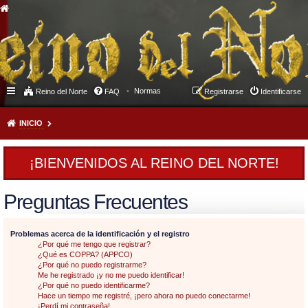
Normas
Reino del Norte
FAQ
Registrarse
Identificarse
INICIO
¡BIENVENIDOS AL REINO DEL NORTE!
Preguntas Frecuentes
Problemas acerca de la identificación y el registro
¿Por qué me tengo que registrar?
¿Qué es COPPA? (APPCO)
¿Por qué no puedo registrarme?
Me he registrado ¡y no me puedo identificar!
¿Por qué no puedo identificarme?
Hace un tiempo me registré, ¡pero ahora no puedo conectarme!
¡Perdí mi contraseña!