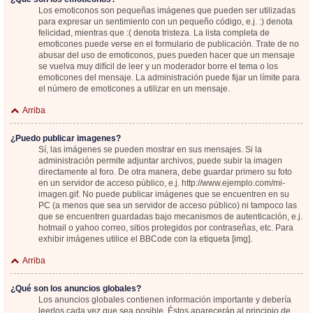
Los emoticonos son pequeñas imágenes que pueden ser utilizadas
para expresar un sentimiento con un pequeño código, e.j. :) denota
felicidad, mientras que :( denota tristeza. La lista completa de
emoticones puede verse en el formulario de publicación. Trate de no
abusar del uso de emoticonos, pues pueden hacer que un mensaje
se vuelva muy difícil de leer y un moderador borre el tema o los
emoticones del mensaje. La administración puede fijar un límite para
el número de emoticones a utilizar en un mensaje.
Arriba
¿Puedo publicar imagenes?
Sí, las imágenes se pueden mostrar en sus mensajes. Si la
administración permite adjuntar archivos, puede subir la imagen
directamente al foro. De otra manera, debe guardar primero su foto
en un servidor de acceso público, e.j. http://www.ejemplo.com/mi-
imagen.gif. No puede publicar imágenes que se encuentren en su
PC (a menos que sea un servidor de acceso público) ni tampoco las
que se encuentren guardadas bajo mecanismos de autenticación, e.j.
hotmail o yahoo correo, sitios protegidos por contraseñas, etc. Para
exhibir imágenes utilice el BBCode con la etiqueta [img].
Arriba
¿Qué son los anuncios globales?
Los anuncios globales contienen información importante y debería
leerlos cada vez que sea posible. Éstos aparecerán al principio de