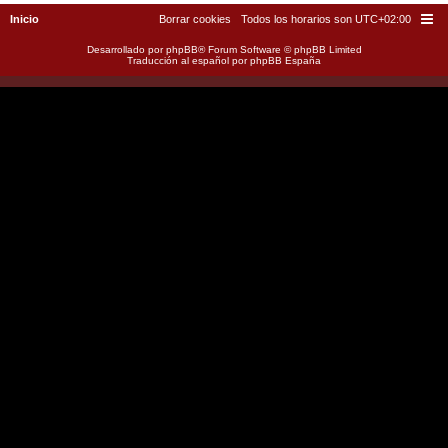
Inicio
Borrar cookies
Todos los horarios son
UTC+02:00
Desarrollado por
phpBB
® Forum Software © phpBB Limited
Traducción al español por
phpBB España