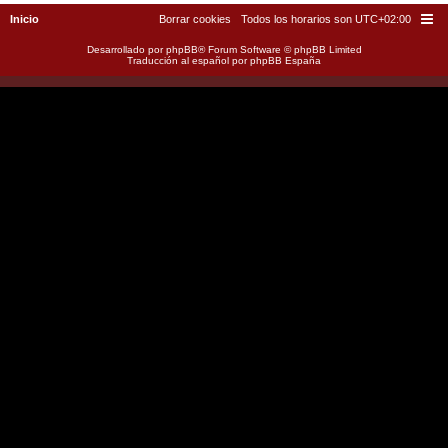
Inicio
Borrar cookies
Todos los horarios son
UTC+02:00
Desarrollado por
phpBB
® Forum Software © phpBB Limited
Traducción al español por
phpBB España