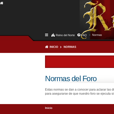
Normas
Reino del Norte
FAQ
INICIO
NORMAS
Normas del Foro
Estas normas se dan a conocer para aclarar las d
para asegurarse de que nuestro foro se ejecuta si
Inicio