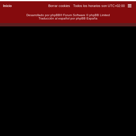
Inicio
Borrar cookies
Todos los horarios son
UTC+02:00
Desarrollado por
phpBB
® Forum Software © phpBB Limited
Traducción al español por
phpBB España