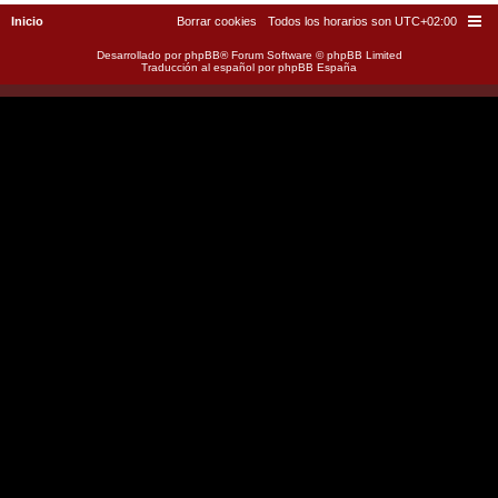
Inicio
Borrar cookies
Todos los horarios son
UTC+02:00
Desarrollado por
phpBB
® Forum Software © phpBB Limited
Traducción al español por
phpBB España