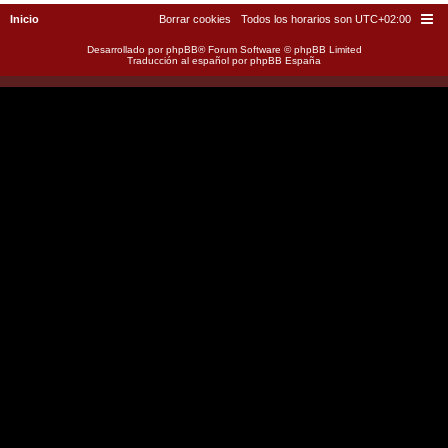
Inicio
Borrar cookies
Todos los horarios son
UTC+02:00
Desarrollado por
phpBB
® Forum Software © phpBB Limited
Traducción al español por
phpBB España