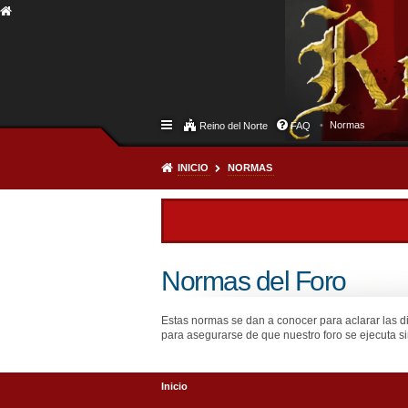
Normas
Reino del Norte
FAQ
INICIO
NORMAS
Normas del Foro
Estas normas se dan a conocer para aclarar las d
para asegurarse de que nuestro foro se ejecuta si
Inicio