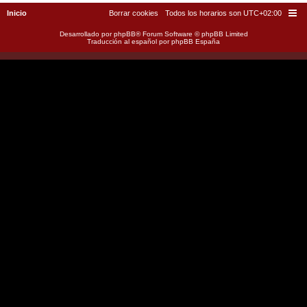
Inicio
Borrar cookies
Todos los horarios son
UTC+02:00
Desarrollado por
phpBB
® Forum Software © phpBB Limited
Traducción al español por
phpBB España