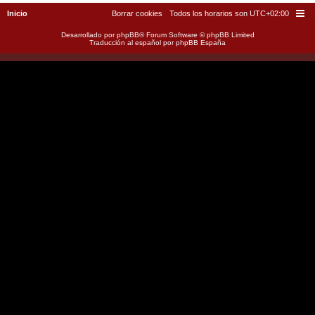
Inicio
Borrar cookies
Todos los horarios son
UTC+02:00
Desarrollado por
phpBB
® Forum Software © phpBB Limited
Traducción al español por
phpBB España