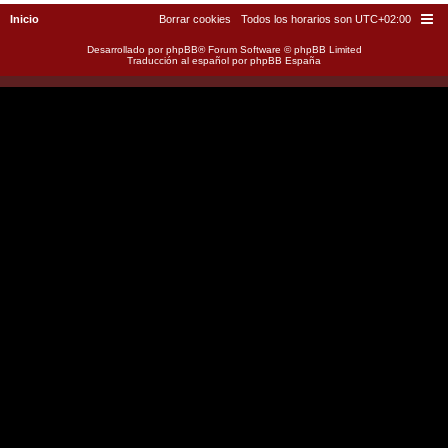
Inicio
Borrar cookies
Todos los horarios son
UTC+02:00
Desarrollado por
phpBB
® Forum Software © phpBB Limited
Traducción al español por
phpBB España