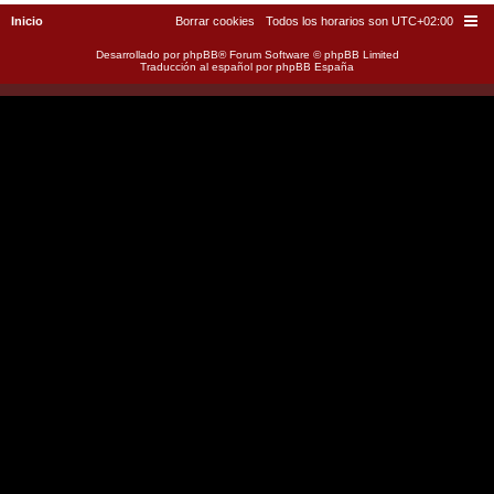
Inicio
Borrar cookies
Todos los horarios son
UTC+02:00
Desarrollado por
phpBB
® Forum Software © phpBB Limited
Traducción al español por
phpBB España