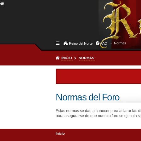
Normas
Reino del Norte
FAQ
INICIO
NORMAS
Normas del Foro
Estas normas se dan a conocer para aclarar las d
para asegurarse de que nuestro foro se ejecuta si
Inicio