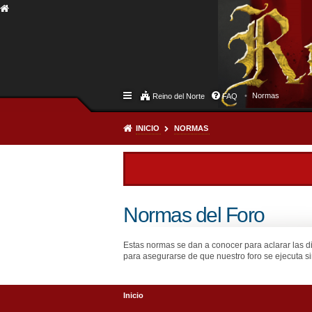
Normas
Reino del Norte
FAQ
INICIO
NORMAS
Normas del Foro
Estas normas se dan a conocer para aclarar las d
para asegurarse de que nuestro foro se ejecuta si
Inicio