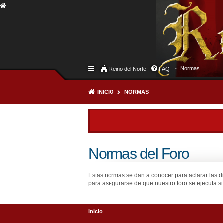
Normas
Reino del Norte
FAQ
INICIO
NORMAS
Normas del Foro
Estas normas se dan a conocer para aclarar las d
para asegurarse de que nuestro foro se ejecuta si
Inicio