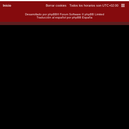
Inicio
Borrar cookies
Todos los horarios son
UTC+02:00
Desarrollado por
phpBB
® Forum Software © phpBB Limited
Traducción al español por
phpBB España