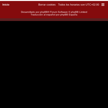
Inicio
Borrar cookies
Todos los horarios son
UTC+02:00
Desarrollado por
phpBB
® Forum Software © phpBB Limited
Traducción al español por
phpBB España