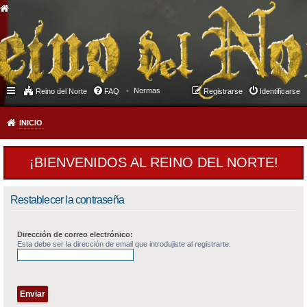
Normas
Reino del Norte
FAQ
Registrarse
Identificarse
INICIO
¡BIENVENIDOS AL REINO DEL NORTE!
Restablecer la contraseña
Dirección de correo electrónico:
Esta debe ser la dirección de email que introdujiste al registrarte.