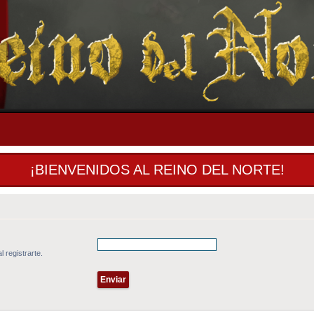
¡BIENVENIDOS AL REINO DEL NORTE!
l registrarte.