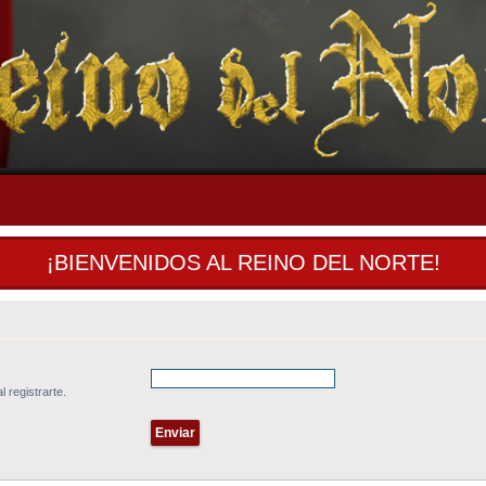
¡BIENVENIDOS AL REINO DEL NORTE!
l registrarte.