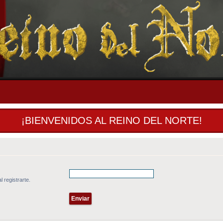
¡BIENVENIDOS AL REINO DEL NORTE!
l registrarte.