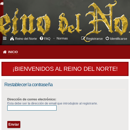
Normas
Reino del Norte
FAQ
Registrarse
Identificarse
INICIO
¡BIENVENIDOS AL REINO DEL NORTE!
Restablecer la contraseña
Dirección de correo electrónico:
Esta debe ser la dirección de email que introdujiste al registrarte.