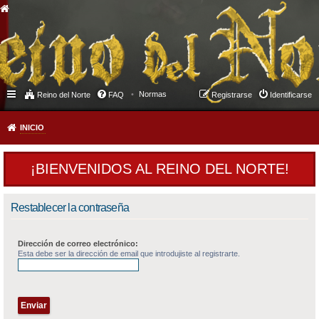
Normas
Reino del Norte
FAQ
Registrarse
Identificarse
INICIO
¡BIENVENIDOS AL REINO DEL NORTE!
Restablecer la contraseña
Dirección de correo electrónico:
Esta debe ser la dirección de email que introdujiste al registrarte.